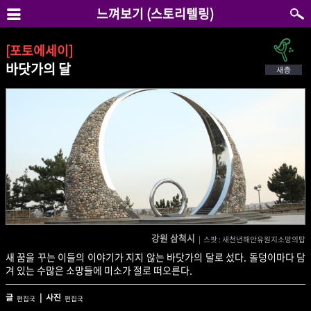
느껴보기 (스토리텔링)
[포토에세이]
바닷가의 달
강원 삼척시
| 스팟 : 새천년해안유원지소망의탑
새 꿈을 꾸는 이들의 이야기가 지지 않는 바닷가의 달로 섰다. 돌덩이마다 담
겨 있는 수많은 소망들에 미소가 절로 떠오른다.
글
| 사진
편집국
편집국