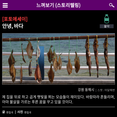
느껴보기 (스토리텔링)
[포토에세이]
안녕, 바다
강원 동해시
| 스팟 : 어달해변
제 집을 뒤로 하고 곱게 햇빛을 쬐는 모습들이 재미있다. 바람따라 흔들리며,
아마 물살을 가르는 푸른 꿈을 꾸고 있을 것이다.
글
| 사진
편집국
편집국