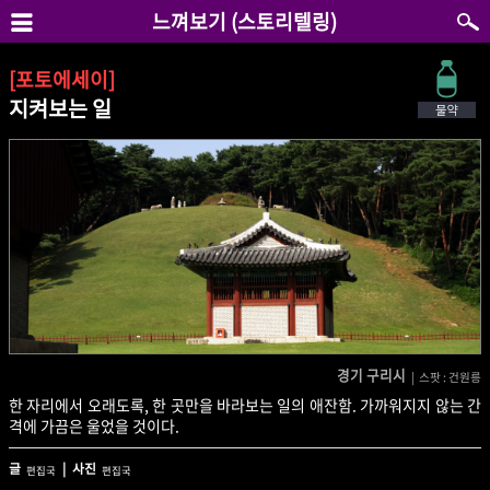
느껴보기 (스토리텔링)
[포토에세이]
지켜보는 일
경기 구리시
| 스팟 : 건원릉
한 자리에서 오래도록, 한 곳만을 바라보는 일의 애잔함. 가까워지지 않는 간
격에 가끔은 울었을 것이다.
글
| 사진
편집국
편집국