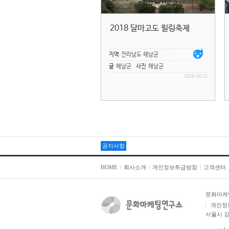
2018 달마고도 힐링축제
지역
전라남도 해남군
글
해남군
사진
해남군
2018-10-22
공지사항
HOME
회사소개
개인정보취급방침
고객센터
문화마케
개인정
서울시 강