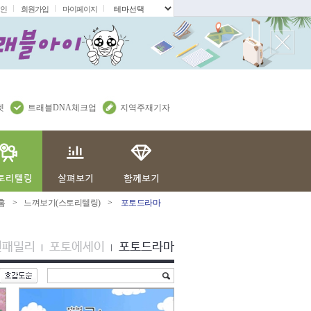
인
회원가입
마이페이지
.
렛
트래블DNA체크업
지역주재기자
홈
>
느껴보기(스토리텔링)
>
포토드라마
션패밀리
포토에세이
포토드라마