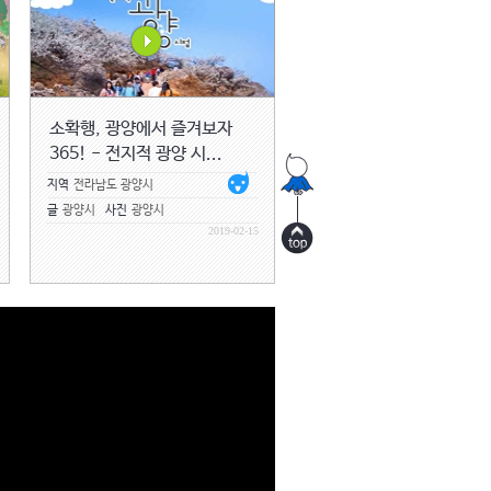
소확행, 광양에서 즐겨보자
365! - 전지적 광양 시...
지역
전라남도 광양시
글
광양시
사진
광양시
2019-02-15