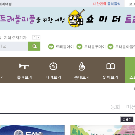
대한민국
들썩들썩
 테마여행
로그
지역 주재기자
쇼 미 더 트래블아이
봄꽃
벚꽃명소
봄철 별미
트래블아이
트래블투데이
트래블아울
동화
미