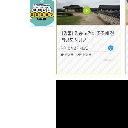
[명물] 명승 고적이 곳곳에 전
라남도 해남군
지역
전라남도 해남군
글
편집국
사진
편집국
2017-02-16