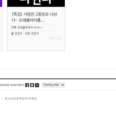
[특집] 사람은 2종류로 나뉜
다- 트래블아이를...
지역
트래블투데이 PLAY-i
글
편집국
사진
편집국
2017-11-16
블아이와 이야기하기
청소년보호책임자:박옥란