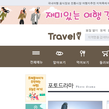
국내여행 음식정보 전통시장 여행지추천 지역축제
봄철 별미
동백
봄
포토드라마
Photo drama