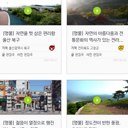
[명물] 자연을 벗 삼은 편리함
[명물] 자연의 아름다움과 전
울산 북구
통문화의 역사가 있는 전라...
지역
울산광역시 북구
지역
전라북도 고창군
글
편집국
사진
편집국
글
편집국
사진
편집국
2017-02-17
2017-02-16
[명물] 젊음이 열정으로 행진
[명물] 정도전이 반한 풍광,