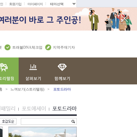
인
회원가입
마이페이지
.
렛
트래블DNA체크업
지역주재기자
홈
>
느껴보기(스토리텔링)
>
포토드라마
션패밀리
포토에세이
포토드라마