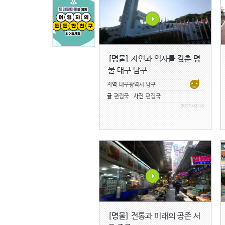
[명물] 자연과 역사를 갖춘 명
물 대구 남구
지역
대구광역시 남구
글
편집국
사진
편집국
2017-02-16
[명물] 전통과 미래의 공존 서