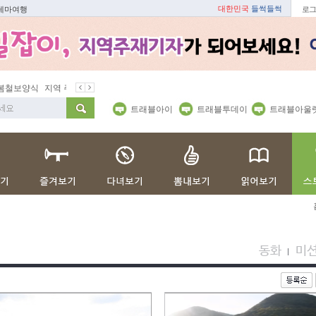
대한민국
들썩들썩
 테마여행
로그
철보양식
지역 주재기자
쇼 미 더 트래블아이
봄꽃
벚꽃명소
트래블아이
트래블투데이
트래블아울
동화
미