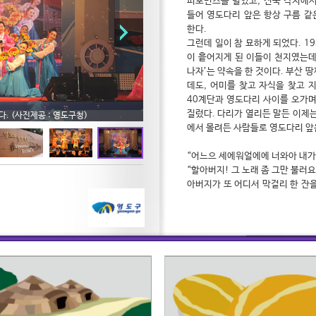
퍼포먼스를 벌였고, 전국 각지에서
들어 영도다리 앞은 항상 구름 같
한다.
그런데 일이 참 묘하게 되었다. 19
이 흩어지게 된 이들이 천지였는데
나자’는 약속을 한 것이다. 부산 
데도, 어미를 찾고 자식을 찾고 
40계단과 영도다리 사이를 오가며
질렀다. 다리가 열리든 말든 이제는
난다. (사진제공 : 영도구청)
. (사진제공 : 영도구청)
에서 몰려든 사람들로 영도다리 앞
진제공 : 영도구청)
: 영도구청)
“어느으 세에워얼에에 너와아 내가
“할아버지! 그 노래 좀 그만 불러요,
아버지가 또 어디서 막걸리 한 잔을
생이 된 딸아이는 제 할아버지가 
앞서 영도다리 이야기를 했다고 해
지 못했을 것이라 지레짐작하고 있
머니가 방에서 나와 아버지에게 불
아버지는 40계단과 영도다리를 오
니를 만났다. 영영 못 만나는 줄 
싸안고 엉엉 우셨다고 한다. 원래
적인 재회 이후로 평생 어머니만을
“당신, 현정이 수능 못 보면 책임