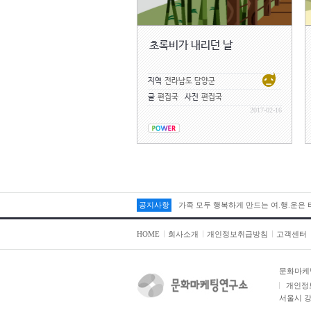
초록비가 내리던 날
지역
전라남도 담양군
글
편집국
사진
편집국
2017-02-16
공지사항
가족 모두 행복하게 만드는 여.행.운은
HOME
회사소개
개인정보취급방침
고객센터
문화마케
개인정
서울시 강