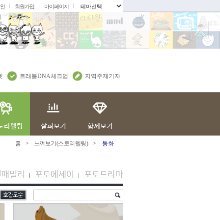
인
회원가입
마이페이지
.
렛
트래블DNA체크업
지역주재기자
홈
>
느껴보기(스토리텔링)
>
동화
션패밀리
포토에세이
포토드라마