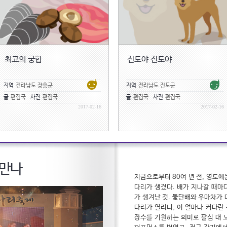
최고의 궁합
진도야 진도야
지역
전라남도 장흥군
지역
전라남도 진도군
글
편집국
사진
편집국
글
편집국
사진
편집국
2017-02-16
2017-02-16
 만나
지금으로부터 80여 년 전, 영도에
다리가 생겼다. 배가 지나갈 때마
가 생겨난 것. 돛단배와 우마차가 
다리가 열리니, 이 얼마나 커다란
장수를 기원하는 의미로 팔십 대 