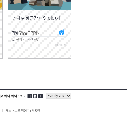
온 집안이 조용해진다. 한 번쯤 성을
의 얼굴만 봐도 행복하신 모양이었다.
거제도 해금강 바위 이야기
끌려 들어가신 뒤에 현정이가 한숨을
 해 봐. 맨날 싸우지 좀 말고.”
지역
경상남도 거제시
각하면 그것도 오산이다. 다만, 아버
글
편집국
사진
편집국
.
2017-02-16
게 싸운 아내가 짐을 싸서 친정으로 돌
따지기 어려운 일이라 누가 먼저 사과
 되어버렸는데, 그 때 아버지가 나를
 알어? 내가 그 때 네 엄마를 못 만났
 없는겨. 내 인생의 낙이 죄다 사라질
뭘 아신다고 그래요?’하고 대꾸를 하려
블아이와 이야기하기
, 아무도 아버지를 이길 수 없었다.
작하셨다. 전쟁이 나기 전에 아버지
청소년보호책임자:박옥란
 싸 가지고 영도다리를 구경하러 왔었
뻐 보였다고 한다. 그래서 틈만 나면
 한다. 아버지는 전쟁 통에 어머니