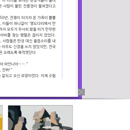
 이 다리를 보려는 관광객들이 몰려
은 사람이 몰린 진풍경이 펼쳐졌다고
50년, 전쟁이 터지자 온 가족이 뿔뿔
, 이들이 하나같이 ‘영도다리에서 만
땅까지 모두가 무사히 왔을 리가 만무한
지아비를 찾는 행렬은 끊이지 않았다.
, 사람들은 탄성 대신 울음소리를 내
 아무도 신경을 쓰지 않았지만, 전국
은 오래도록 북적였단다.
아 마안나아…….”
 진짜!”
 걸치고 오신 모양이었다. 이제 수험
술에 취했을 때마다 신경이 날카롭다.
서 혹여 아버지가 어머니를 영영 만나
다면 큰 오산이다. 조금만 있으면 어
호령을 내릴 것이다.
가며 꼬박 세 달을 기다린 끝에 어머
알았다며, 두 분은 영도다리 아래서 얼
부터 공처가이셨던 아버지는 그 기적
 위해 살겠다고 다짐했다.
 질겨? 당장 그 노래 그치지 못하는