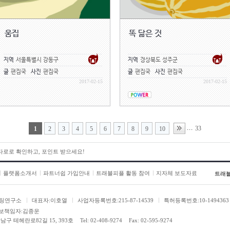
가?”
그래서 어머니가 한 마디만 하시면 
내실 법도 한데, 아버지는 어머니
움집
똑 닮은 것
아버지가 순한 강아지처럼 방으로 
내 쉰다.
“아빠, 아빠도 엄마한테 저렇게 좀 잘
지역
서울특별시 강동구
지역
경상북도 성주군
내가 아내에게 나쁜 남편이라고 생
글
편집국
사진
편집국
글
편집국
사진
편집국
지만큼 잘 하기가 정말 힘들 뿐이다
2017-02-15
2017-02-15
현정이가 아주 어렸을 때, 나와 크
아가 버린 일이 있었다. 잘잘못을 
를 하느냐가 문제인 자존심 싸움이
33
...
1
2
3
4
5
6
7
8
9
10
집 앞 대폿집으로 끌고 가셨다.
“이 녀석아. 사랑은 아무나 하는 줄
으면 말야, 가정이고 뭐고 아무것도
 타로로 확인하고, 포인트 받으세요!
뻔 한 겨!”
또 그놈의 사랑 타령. ‘아버지가 
플랫폼소개서
파트너쉽 가입안내
트래블피플 활동 참여
지자체 보도자료
트래
다가 그만두었다. 사랑에 있어서만은
아버지는 또 영도다리 이야기를 시
팅연구소
대표자:이호열
사업자등록번호:215-87-14539
특허등록번호:10-1494363
는 어머니와 함께 고구마랑 김밥을
보책임자:김종운
는데, 그 때 어머니가 그렇게나 예
남구 테헤란로82길 15, 393호
Tel: 02-408-9274
Fax: 02-595-9274
어머니를 데리고 영도다리에 왔다고