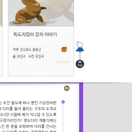
독도지킴이 강치 이야기
지역
경상북도 울릉군
글
편집국
사진
편집국
2017-02-15
는 조선 팔도에 하나 뿐인 기상천외한
다 다리를 들어 올리는 구조의 도개교
다니던 시절에 배가 지나갈 수 있도록
 구경거리인가! 영도다리 개통식에는
노인 한 분을 초빙하여 다리를 건너는