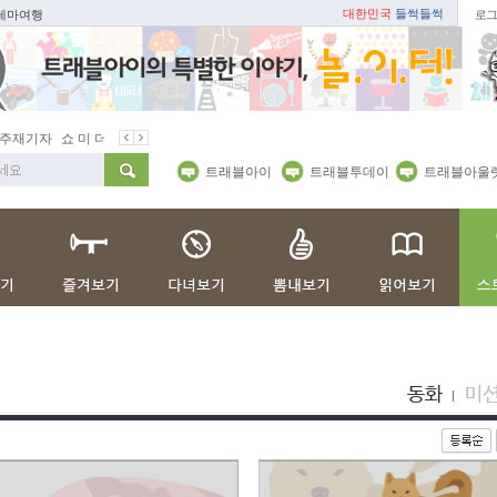
대한민국
들썩들썩
 테마여행
로그
 주재기자
쇼 미 더 트래블아이
봄꽃
벚꽃명소
봄철 별미
동백
트래블아이
트래블투데이
트래블아울
동화
미