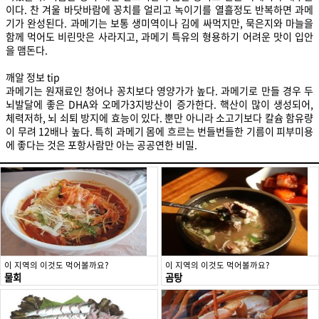
이다. 찬 겨울 바닷바람에 꽁치를 얼리고 녹이기를 열흘정도 반복하면 과메
기가 완성된다. 과메기는 보통 생미역이나 김에 싸먹지만, 묵은지와 마늘을
함께 먹어도 비린맛은 사라지고, 과메기 특유의 형용하기 어려운 맛이 입안
을 맴돈다.
깨알 정보 tip
과메기는 원재료인 청어나 꽁치보다 영양가가 높다. 과메기로 만들 경우 두
뇌발달에 좋은 DHA와 오메가3지방산이 증가한다. 핵산이 많이 생성되어,
체력저하, 뇌 쇠퇴 방지에 효능이 있다. 뿐만 아니라 소고기보다 칼슘 함유량
이 무려 12배나 높다. 특히 과메기 몸에 흐르는 번들번들한 기름이 피부미용
에 좋다는 것은 포항사람만 아는 공공연한 비밀.
이 지역의 이것도 먹어볼까요?
이 지역의 이것도 먹어볼까요?
물회
곰탕