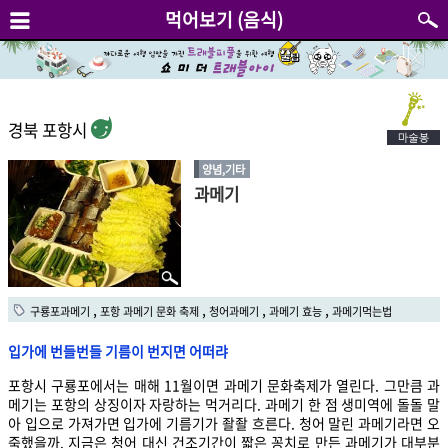
먹어보기 (음식)
경북 포항시
양념,기타
과메기
,
,
,
,
구룡포과메기
포항 과메기 문화 축제
청어과메기
과메기 효능
과메기먹는법
입가에 번들번들 기름이 번지면 어떠랴
포항시 구룡포에서는 매해 11월이면 과메기 문화축제가 열린다. 그만큼 과
메기는 포항의 상징이자 자랑하는 먹거리다. 과메기 한 점 생미역에 돌돌 말
아 입으로 가져가면 입가에 기름기가 좔좔 흐른다. 청어 말린 과메기라면 오
죽했을까. 지금은 청어 대신 건조기간이 짧은 꽁치로 만든 과메기가 대부분