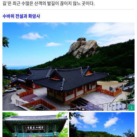
길’은 최근 수많은 산객의 발길이 끊이지 않느 곳이다.
수바위 전설과 화암사
1