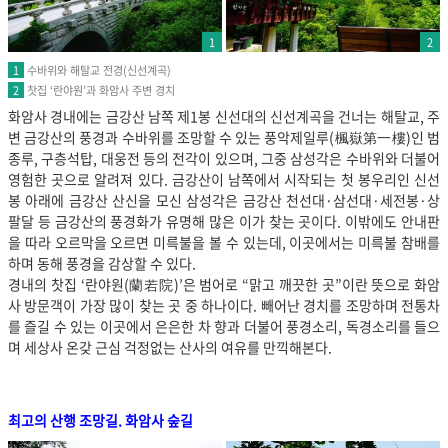
1
2
수바위와 해탈교 전경(신선계곡)
1
찻집 ‘란야원’과 화암사 주변 경치
2
화암사 경내에는 금강산 남쪽 제1봉 신선대의 신선계곡을 건너는 해탈교, 주
변 금강산의 풍경과 수바위를 조망할 수 있는 풍악제일루(楓嶽第一樓)인 범
종루, 구층석탑, 대웅전 등의 전각이 있으며, 그중 삼성각은 수바위와 더불어
영험한 곳으로 알려져 있다. 금강산이 남쪽에서 시작되는 첫 봉우리인 신선
봉 아래에 금강산 산신을 모신 삼성각은 금강산 천선대·삼선대·세전봉·상
팔달 등 금강산의 풍경화가 유명해 많은 이가 찾는 곳이다. 이밖에도 안내판
을 따라 오르막을 오르면 미륵불을 볼 수 있는데, 이곳에서는 미륵불 참배를
하며 동해 풍경을 감상할 수 있다.
경내의 찻집 ‘란야원(蘭若院)’은 범어로 “맑고 깨끗한 곳”이란 뜻으로 화암
사 방문객이 가장 많이 찾는 곳 중 하나이다. 빼어난 경치를 조망하며 전통차
를 즐길 수 있는 이곳에서 은은한 차 향과 더불어 풍경소리, 독경소리를 들으
며 세상사 온갖 근심 걱정없는 산사의 여유를 만끽해본다.
최고의 산행 조망길. 화암사 숲길