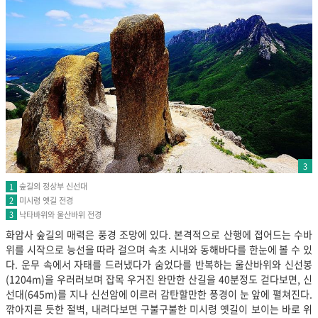
3
숲길의 정상부 신선대
1
미시령 옛길 전경
2
낙타바위와 울산바위 전경
3
화암사 숲길의 매력은 풍경 조망에 있다. 본격적으로 산행에 접어드는 수바
위를 시작으로 능선을 따라 걸으며 속초 시내와 동해바다를 한눈에 볼 수 있
다. 운무 속에서 자태를 드러냈다가 숨었다를 반복하는 울산바위와 신선봉
(1204m)을 우러러보며 잡목 우거진 완만한 산길을 40분정도 걷다보면, 신
선대(645m)를 지나 신선암에 이르러 감탄할만한 풍경이 눈 앞에 펼쳐진다.
깎아지른 듯한 절벽, 내려다보면 구불구불한 미시령 옛길이 보이는 바로 위