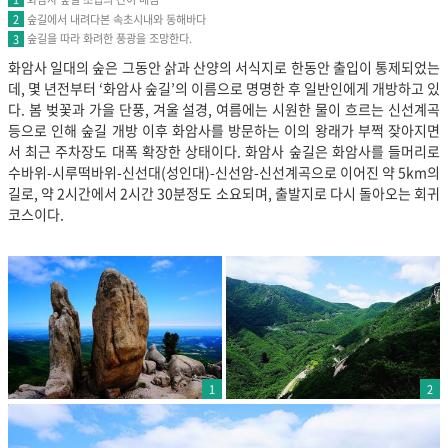
숲길에서 내려다본 속초시내와 동해바다
2
숲길을 따라 화려한 풍광을 조망한다.
3
화암사 일대의 숲은 그동안 삵과 산양의 서식지로 한동안 출입이 통제되었는
데, 몇 년전부터 ‘화암사 숲길’의 이름으로 명명한 후 일반인에게 개방하고 있
다. 봄 벚꽃과 가을 단풍, 겨울 설경, 여름에는 시원한 물이 흐르는 신선계곡
등으로 인해 숲길 개방 이후 화암사를 방문하는 이의 왕래가 부쩍 잦아지면
서 최근 주차장도 대폭 확장한 상태이다. 화암사 숲길은 화암사를 들머리로
수바위-시루떡바위-신선대(성인대)-신선암-신선계곡으로 이어진 약 5km의
길로, 약 2시간에서 2시간 30분정도 소요되며, 출발지로 다시 돌아오는 회귀
코스이다.
1
2