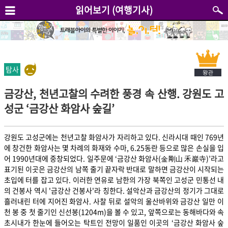
읽어보기 (여행기사)
탐사
금강산, 천년고찰의 수려한 풍경 속 산행. 강원도 고
성군 ‘금강산 화암사 숲길’
강원도 고성군에는 천년고찰 화암사가 자리하고 있다. 신라시대 때인 769년
에 창건한 화암사는 몇 차례의 화재와 수마, 6.25동란 등으로 많은 손실을 입
어 1990년대에 중창되었다. 일주문에 ‘금강산 화암사(金剛山 禾巖寺)’라고
표기된 이곳은 금강산의 남쪽 줄기 끝자락 반대로 말하면 금강산이 시작되는
초입에 터를 잡고 있다. 이러한 연유로 남한의 가장 북쪽인 고성군 민통선 내
의 건봉사 역시 '금강산 건봉사'라 칭한다. 설악산과 금강산의 정기가 그대로
흘러내린 터에 지어진 화암사. 사찰 뒤로 설악의 울산바위와 금강산 일만 이
천 봉 중 첫 줄기인 신선봉(1204m)을 볼 수 있고, 앞쪽으로는 동해바다와 속
초시내가 한눈에 들어오는 탁트인 전망이 일품인 이곳의 ‘금강산 화암사 숲