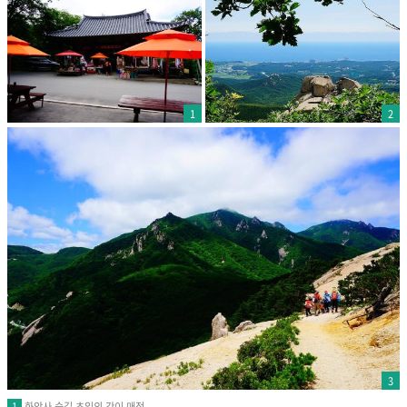
1
2
3
화암사 숲길 초입의 간이 매점
1