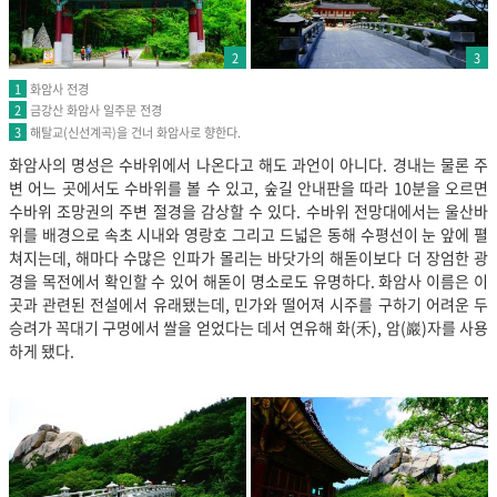
2
3
화암사 전경
1
금강산 화암사 일주문 전경
2
해탈교(신선계곡)을 건너 화암사로 향한다.
3
화암사의 명성은 수바위에서 나온다고 해도 과언이 아니다. 경내는 물론 주
변 어느 곳에서도 수바위를 볼 수 있고, 숲길 안내판을 따라 10분을 오르면
수바위 조망권의 주변 절경을 감상할 수 있다. 수바위 전망대에서는 울산바
위를 배경으로 속초 시내와 영랑호 그리고 드넓은 동해 수평선이 눈 앞에 펼
쳐지는데, 해마다 수많은 인파가 몰리는 바닷가의 해돋이보다 더 장엄한 광
경을 목전에서 확인할 수 있어 해돋이 명소로도 유명하다. 화암사 이름은 이
곳과 관련된 전설에서 유래됐는데, 민가와 떨어져 시주를 구하기 어려운 두
승려가 꼭대기 구멍에서 쌀을 얻었다는 데서 연유해 화(禾), 암(巖)자를 사용
하게 됐다.