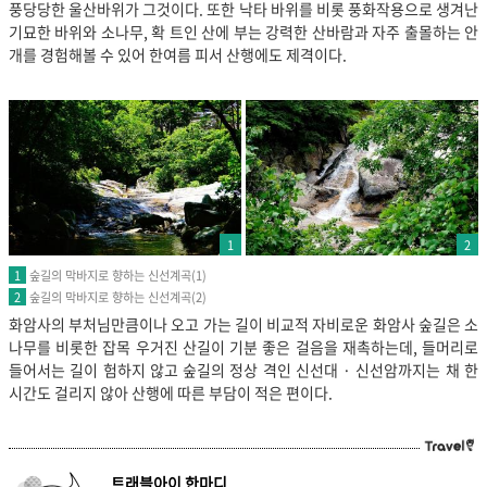
풍당당한 울산바위가 그것이다. 또한 낙타 바위를 비롯 풍화작용으로 생겨난
기묘한 바위와 소나무, 확 트인 산에 부는 강력한 산바람과 자주 출몰하는 안
개를 경험해볼 수 있어 한여름 피서 산행에도 제격이다.
1
2
숲길의 막바지로 향하는 신선계곡(1)
1
숲길의 막바지로 향하는 신선계곡(2)
2
화암사의 부처님만큼이나 오고 가는 길이 비교적 자비로운 화암사 숲길은 소
나무를 비롯한 잡목 우거진 산길이 기분 좋은 걸음을 재촉하는데, 들머리로
들어서는 길이 험하지 않고 숲길의 정상 격인 신선대 · 신선암까지는 채 한
시간도 걸리지 않아 산행에 따른 부담이 적은 편이다.
트래블아이 한마디