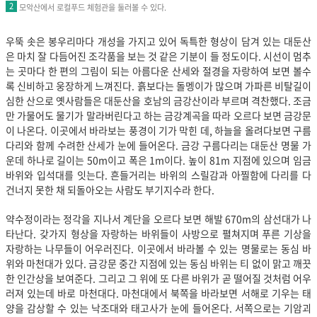
2
모악산에서 로컬푸드 체험관을 둘러볼 수 있다.
우뚝 솟은 봉우리마다 개성을 가지고 있어 독특한 형상이 담겨 있는 대둔산
은 마치 잘 다듬어진 조각품을 보는 것 같은 기분이 들 정도이다. 시선이 멈추
는 곳마다 한 편의 그림이 되는 아름다운 산세와 절경을 자랑하여 보면 볼수
록 신비하고 웅장하게 느껴진다. 흙보다는 돌멩이가 많으며 가파른 비탈길이
심한 산으로 옛사람들은 대둔산을 호남의 금강산이라 부르며 격찬했다.
조금
만 가물어도 물기가 말라버린다고 하는 금강계곡을 따라 오르다 보면 금강문
이 나온다. 이곳에서 바라보는 풍경이 기가 막힌 데, 하늘을 올려다보면 구름
다리와 함께 수려한 산세가 눈에 들어온다. 금강 구름다리는 대둔산 명물 가
운데 하나로 길이는 50m이고 폭은 1m이다. 높이 81m 지점에 있으며 임금
바위와 입석대를 잇는다. 흔들거리는 바위의 스릴감과 아찔함에 다리를 다
건너지 못한 채 되돌아오는 사람도 부기지수라 한다.
약수정이라는 정각을 지나서 계단을 오르다 보면 해발 670m의 삼선대가 나
타난다. 갖가지 형상을 자랑하는 바위들이 사방으로 펼쳐지며 푸른 기상을
자랑하는 나무들이 어우러진다. 이곳에서 바라볼 수 있는 명물로는 동심 바
위와 마천대가 있다. 금강문 중간 지점에 있는 동심 바위는 티 없이 맑고 깨끗
한 인간상을 보여준다. 그리고 그 위에 또 다른 바위가 곧 떨어질 것처럼 어우
러져 있는데 바로 마천대다. 마천대에서 북쪽을 바라보면 서해로 기우는 태
양을 감상할 수 있는 낙조대와 태고사가 눈에 들어온다. 서쪽으로는 기암괴