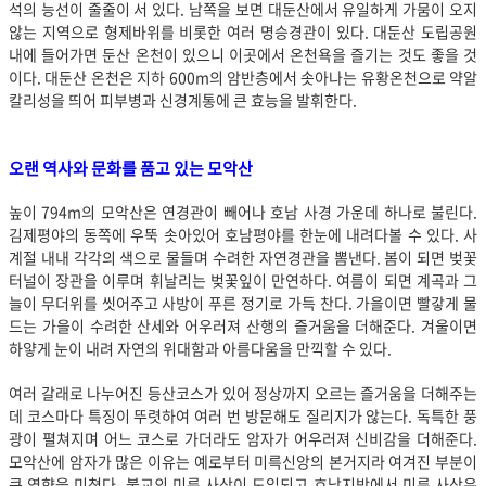
석의 능선이 줄줄이 서 있다. 남쪽을 보면 대둔산에서 유일하게 가뭄이 오지
않는 지역으로 형제바위를 비롯한 여러 명승경관이 있다. 대둔산 도립공원
내에 들어가면 둔산 온천이 있으니 이곳에서 온천욕을 즐기는 것도 좋을 것
이다. 대둔산 온천은 지하 600m의 암반층에서 솟아나는 유황온천으로 약알
칼리성을 띄어 피부병과 신경계통에 큰 효능을 발휘한다.
오랜 역사와 문화를 품고 있는 모악산
높이 794m의 모악산은 연경관이 빼어나 호남 사경 가운데 하나로 불린다.
김제평야의 동쪽에 우뚝 솟아있어 호남평야를 한눈에 내려다볼 수 있다. 사
계절 내내 각각의 색으로 물들며 수려한 자연경관을 뽐낸다. 봄이 되면 벚꽃
터널이 장관을 이루며 휘날리는 벚꽃잎이 만연하다. 여름이 되면 계곡과 그
늘이 무더위를 씻어주고 사방이 푸른 정기로 가득 찬다. 가을이면 빨갛게 물
드는 가을이 수려한 산세와 어우러져 산행의 즐거움을 더해준다. 겨울이면
하얗게 눈이 내려 자연의 위대함과 아름다움을 만끽할 수 있다.
여러 갈래로 나누어진 등산코스가 있어 정상까지 오르는 즐거움을 더해주는
데 코스마다 특징이 뚜렷하여 여러 번 방문해도 질리지가 않는다. 독특한 풍
광이 펼쳐지며 어느 코스로 가더라도 암자가 어우러져 신비감을 더해준다.
모악산에 암자가 많은 이유는 예로부터 미륵신앙의 본거지라 여겨진 부분이
큰 영향을 미쳤다. 불교의 미륵 사상이 도입되고 호남지방에서 미륵 사상은