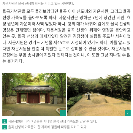
자운서원은 율곡 선생의 학덕을 기리고 있는 서원이다.
율곡기념관을 모두 둘러보았다면 율곡 이이 신도비와 자운서원, 그리고 율곡
선생 가족묘를 돌아보도록 하자. 자운서원은 광해군 7년에 창건된 서원. 효
정 원년에 자운이라 사액 받았다 하니, 왕의 대가 바뀌어 감에도 율곡 선생의
명성은 건재했던 셈이다. 자운서원은 율곡 선생의 위패와 영정을 봉안하고
있는 곳. 율곡 선생의 애제자였다 알려진 김장생이 설립을 주도한 서원이었
다. 자운서원은 경기도 기념물 제45호로 지정되어 있기도 하니, 이를 알고 있
다면 자운서원을 한층 더 특별한 눈으로 살펴볼 수 있을 것이다. 자운서원의
묘정비는 우암 송시열이 지었다 전해지는 것이니, 이 또한 그냥 지나칠 수 없
는 볼거리다.
1
2
자운서원을 나와 여견문을 지나면 율곡 선생 가족묘를 만날 수 있다.
1
율곡 선생의 가족들이 한 자리에 잠들어 파주를 지키고 있다.
2