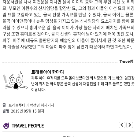
자운서원을 나서 여견문을 지나면 율곡 이이의 묘와 그의 부인 곡산 노 씨의
묘, 부모인 이원수와 신사임당을 합장한 묘, 그의 형과 아들인 이선 묘와 이경
림 묘를 포함하고 있는 율곡 선생 가족묘를 만날 수 있다. 율곡 이이는 물론,
율곡 이이만큼이나 높은 명성을 가지고 있는 신사임당의 묘소까지를 함께 둘
러볼 수 있으니 흥미로운 일. 율곡 이이가 가장 높은 자리에 배치된 가족묘의
구성 또한 흥미로운 것이다. 율곡 선생의 흔적이 남아 있기에 더욱 멋진 도시,
파주. 파주에 대규모 출판단지와 예술인의 마을이 들어서게 된 것 또한 학문
과 예술을 사랑했던 그의 마음이 파주 땅에 남았기 때문이라 하면 과언일까.
트래블아이 한마디
파주 이이 유적지를 모두 돌아보았다면 화석정으로 가 보세요! 임진강
변에 위치한 화석정은 율곡 선생이 재충전을 위해 자주 들르곤 했던 곳
이랍니다.
글
트래블투데이 박선영 취재기자
발행
2019년 05월 15 일자
TRAVEL PEOPLE