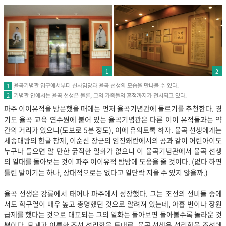
1
2
율곡기념관 입구에서부터 신사임당과 율곡 선생의 모습을 만나볼 수 있다.
1
기념관 안에서는 율곡 선생은 물론, 그의 가족들의 흔적까지가 전시되고 있다.
2
파주 이이유적을 방문했을 때에는 먼저 율곡기념관에 들르기를 추천한다. 경
기도 율곡 교육 연수원에 붙어 있는 율곡기념관은 다른 이이 유적들과는 약
간의 거리가 있으니(도보로 5분 정도), 이에 유의토록 하자. 율곡 선생에게는
세종대왕의 한글 창제, 이순신 장군의 임진왜란에서의 공과 같이 어린아이도
누구나 들으면 알 만한 굵직한 일화가 없으니 이 율곡기념관에서 율곡 선생
의 일대를 돌아보는 것이 파주 이이유적 탐방에 도움을 줄 것이다. (없다 하면
틀린 말이기는 하나, 상대적으로는 없다고 일단락 지을 수 있지 않을까.)
율곡 선생은 강릉에서 태어나 파주에서 성장했다. 그는 조선의 선비들 중에
서도 학구열이 매우 높고 총명했던 것으로 알려져 있는데, 아홉 번이나 장원
급제를 했다는 것으로 대표되는 그의 일화는 돌아보면 돌아볼수록 놀라운 것
뿐이다. 퇴계가 이룩한 조선 성리학을 토대로, 율곡 선생은 성리학을 조선에