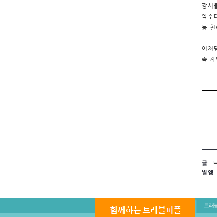
강서둘
약수터
등 친
이처럼
속 자
글
트
발행
트래