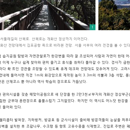
1
서둘레길의 산책로. 산책로는 개화산 정상까지 이어진다.
화산 전망대에서 김포공항 쪽으로 바라본 전망. 서울 서부의 여러 전경을 볼 수 있다
 습지공원 탐방과 자연관찰로가 한강변을 따라 잘 조성되어 사람과 자연이 한데 어
 이제 누구나 쉽게 찾아와 편히 즐기고 휴식을 취하다 돌아갈 수 있다. 경사가 급한
마다 확 트인 경관을 조망할 수 있도록 휴게 데크와 전망대도 갖추어져 있다. 고려
경내에 들어서면 직경 1m의 화강암으로 제작된 높이 3.3m의 석불과 3층 석탑, 풍
은 산채코스 뿐 아니라 역사 학습의 장으로도 거듭났다.
 편의시설을 갖춘 해맞이공원으로 새 단장을 한 2만3천㎡부지의 개화산 정상부근
립한 군부대 훈련장으로 흉물스럽기 그지없었다. 하지만 이 역시도 어느덧 한강을
로 들어와 있다.
헬리콥터 발착장, 지하벙커, 방공호 등 군사시설이 즐비해 방문객들의 눈살을 찌푸
벽을 설치한 후 조팝나무, 수크령 등 향토 고유수종을 식재했고, 진입로 주변은 