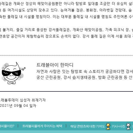
레길은 개화산 정상의 해맞이공원뿐만 아니라 탐방로 일대를 조금만 더 유심히 살펴
 등 여가시설도 상당히 갖추고 있다. 눈여겨볼 점은, 봉화정, 아라뱃길 전망대, 숲 
숙한 둘레길 내 시설물 명칭이다. 이는 대부분 둘레길 내 시설물 명칭도 주민여론 
 볼거리, 즐길 거리로 풍성한 강서둘레길은, 개화산 해맞이공원, 가족 피크닉 장,
연휴양 공간이자 체험학습의 장으로도 손색이 없다. 강서 둘레 길은 이제 서울 최대
트래블아이 한마디
자연과 사람은 잇는 탐방로 속 스토리가 궁금하다면 강서
궁산 근린공원, 강서 습지생태공원, 방화 근린공원 등 
래블투데이 심성자 취재기자
2021년 09월 04 일자
블피플이란?
트래블피플에게 주어지는 혜택
해당 콘텐츠에 대한 기여도
기사+사진