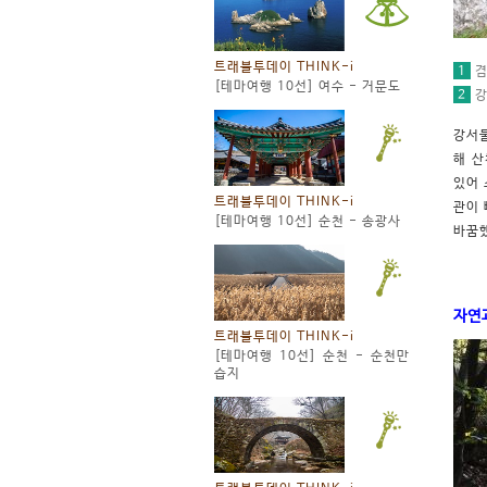
트래블투데이 THINK-i
1
겸
[테마여행 10선] 여수 - 거문도
2
강
강서둘
해 산
있어 
트래블투데이 THINK-i
관이
[테마여행 10선] 순천 - 송광사
바꿈했
자연
트래블투데이 THINK-i
[테마여행 10선] 순천 - 순천만
습지