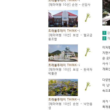
트래블투데이 THINK-i
[테마여행 10선] 순천 - 선암사
트래블투데이 THINK-i
1
강
[테마여행 10선] 보성 - 벌교금
2
개
융조합
이처럼
지면서
은 곳
사사 
트래블투데이 THINK-i
개화산
[테마여행 10선] 보성 - 한국차
박물관
다양한
이 난
속으
트래블투데이 THINK-i
과거 
[테마여행 10선] 순천 - 낙안읍
목재옹
성