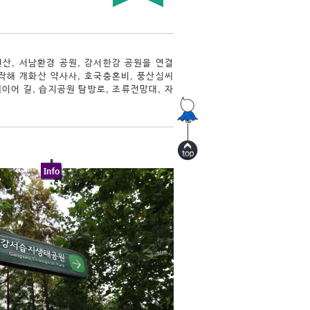
현산, 서남환경 공원, 강서한강 공원을 연결
작해 개화산 약사사, 호국충혼비, 풍산심씨
이어 길, 습지공원 탐방로, 조류전망대, 자