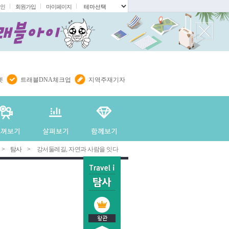
인
회원가입
마이페이지
.
렛
트래블DNA체크업
지역주재기자
>
탐사
>
강서둘레길, 자연과 사람을 잇다