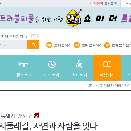
대한민국
들썩들썩
보
로그
지역 주재기자
쇼 미 더 트래블아이
봄꽃
벚꽃명소
봄철 별미
트래블아이
트래블투데이
트래블아울
홈
>
읽어보기(여행기사)
울특별시 강서구
서둘레길, 자연과 사람을 잇다