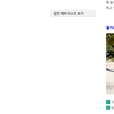
해 철
하고 
볼거
1
개
2
둘