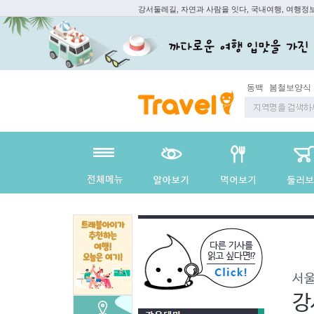
강서둘레길, 자연과 사람을 잇다, 국내여행, 여행정
동백
봄철보양식
서
강