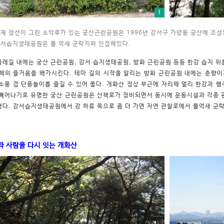
1
재 정선이 그린 소악루가 있는 궁산근린공원은 1996년 강서구 가양동 궁산에 조성
서습지생태공원은 물 억새 군락지와 인접해있다.
레길 내에는 궁산 근린공원, 강서 습지생태공원, 방화 근린공원 등등 한강 습지 위
책의 즐거움을 배가시킨다. 테마 길의 시작을 알리는 방화 근린공원 내에는 춘향이
소풍 겸 단풍놀이를 즐길 수 있어 좋다. 개화산 정상 부근에 자리해 멀리 한강과 
 빼어나기로 유명한 궁산 근린공원은 산책로가 정비되면서 동시에 운동시설과 각종
다. 강서습지생태공원에서 강 하류 쪽으로 좀 더 가면 자연 관찰로에서 물억새 군락
과 사람을 다시 잇는 개화산