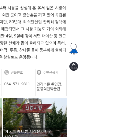
터 시장을 형성해 온 유서 깊은 시장이
 외딴 곳이고 광산촌을 끼고 있어 독립된 
만, 80년대 초 석탄산업 합리화 정책에 
 폐광되면서 그 시장 기능도 거의 쇠퇴해
만 4일, 9일에 장이 서면 대야산 등 인근 
양한 산채가 많이 출하되고 있으며 특히, 
, 더덕, 두릅, 참나물 등이 풍부하게 출하되
시장은 상설로도 운영됩니다.
전화번호
주변관광지
읍
054-571-9811
연개소문 촬영장,
문경석탄박물관
이 지역의 다른 시장은 어디?