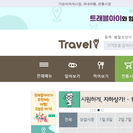
가은아자개시장, 국내여행, 전통시장
동백
봄철보양식
전체
상설시장
1일,6일
2일,7일