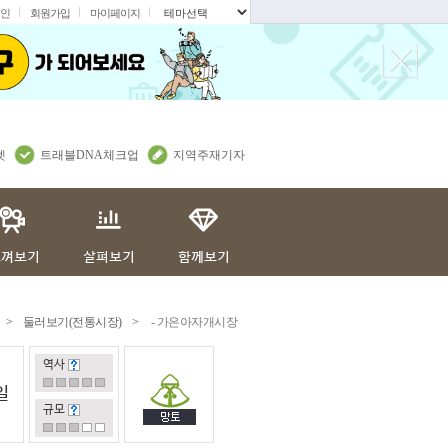
인
회원가입
마이페이지
.
렛
트래블DNA체크업
지역주재기자
>
둘러보기(전통시장)
>
- 가은아자개시장
역사
일
규모