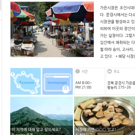
가은시장은 조선시대부
다. 문경시에서는 다소
시장권을 형성하고 있지
의하여 이곳의 광산이
가는 실정이다. 그렇지
심산에서 채취되는 다
철 따라 송이, 고사리
고 있다.   * 해당 
시간
주소
AM 8:00~
경북 문경시 가은
PM 21:00
왕능리 275-26
이 지역에 대해 알고 싶으세요?
시장에 가면 ○○○ 있고!