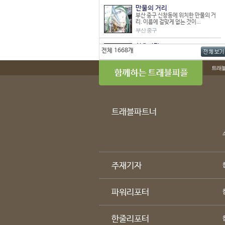
만물의 거리
부산 중구 신창동에 위치한 만물의 거
리. 이름에 걸맞게 없는 것이...
부산 중구
신흥시장
전체 1668개
62개 점포로 이루어진 작은 시장으로
상가주택복합형 시장이다. 다...
트래
경기 부천시
오정 재래시장
경기도 부천시 오정구 오정동에 위치
한 오정 재래시장은 1983년 ...
경기 부천시
트래블파트너
매산로 테마거리
212개의 점포로 이루어진 중형시장
이며 상가건물형 시장인 매산로 ...
경기 수원시
강릉 성남시장
주재기자
강릉 성남시장은 넓고 깔끔한 내부와
다양한 상품이 있어 장 보기에...
강원 강릉시
파워리포터
한라프라자
스포츠, 완구, 공방, 생활용품 등 식품
을 제외한 물품들을 판매하...
한줄리포터
경남 거제시