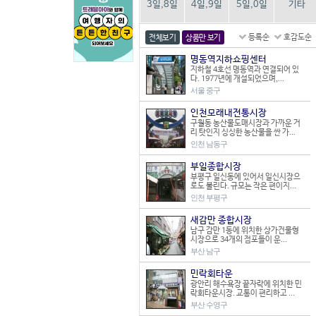
3일,8일
4일,9일
5일,0일
기타
등록순
호감도순
전체보기
상품만 보기
명동역지하쇼핑센터
지하철 4호선 명동역과 연결되어 있
다. 1977년에 개설되었으며,...
서울 중구
인천모래내전통시장
구월동 농산물도매시장과 가까운 거
리 탓인지 싱싱한 농산물을 싼 가...
인천 남동구
부일종합시장
부평구 일신동에 있어서 일신시장으
로도 불린다. 규모는 작은 편이지...
인천 부평구
새감만 종합시장
남구 감만 1동에 위치한 상가건물형
시장으로 34개의 점포들이 운...
부산 남구
민락회타운
광안리 해수욕장 끝자락에 위치한 민
락회타운시장. 교통이 편리하고 ...
부산 수영구