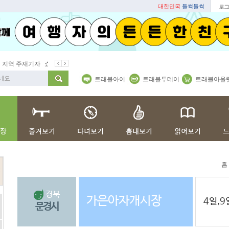
대한민국
들썩들썩
로그
지역 주재기자
쇼 미 더 트래블아이
봄꽃
벚꽃명소
봄철 별미
트래블아이
트래블투데이
트래블아울
홈
경북
가은아자개시장
4일,9
문경시