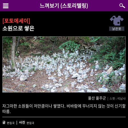
느껴보기 (스토리텔링)
[포토에세이]
소원으로 쌓은
울산 울주군
| 스팟 : 석남사
자그마한 소원들이 저만큼이나 쌓였다. 비바람에 무너지지 않는 것이 신기할
따름.
글
| 사진
편집국
편집국