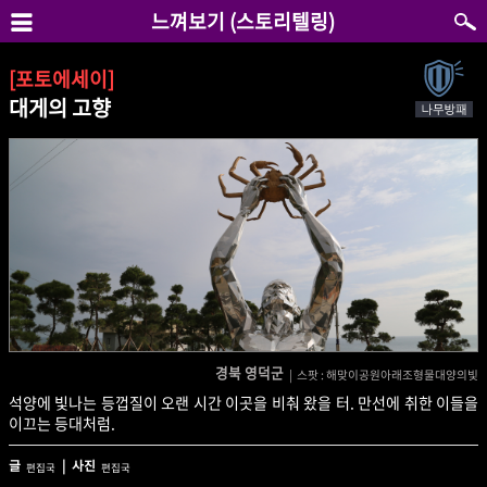
느껴보기 (스토리텔링)
[포토에세이]
대게의 고향
경북 영덕군
| 스팟 : 해맞이공원아래조형물대양의빛
석양에 빛나는 등껍질이 오랜 시간 이곳을 비춰 왔을 터. 만선에 취한 이들을
이끄는 등대처럼.
글
| 사진
편집국
편집국