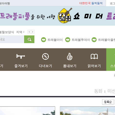
대한민국
들썩들썩
 테마여행
로그
봄철보양식
지역 주재기자
쇼 미 더 트래블아이
봄꽃
벚꽃명소
트래블아이
트래블투데이
트래블아울
동화
미