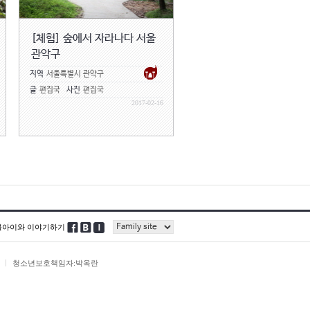
[체험] 숲에서 자라나다 서울
관악구
지역
서울특별시 관악구
글
편집국
사진
편집국
2017-02-16
블아이와 이야기하기
청소년보호책임자:박옥란