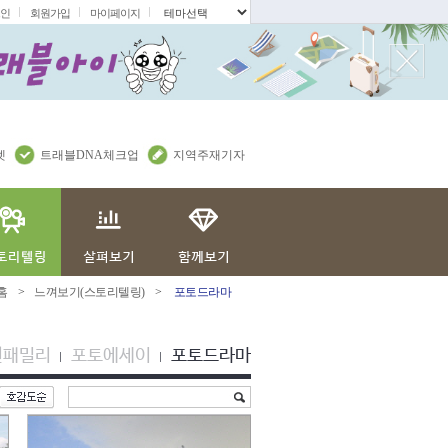
인
회원가입
마이페이지
.
렛
트래블DNA체크업
지역주재기자
홈
>
느껴보기(스토리텔링)
>
포토드라마
션패밀리
포토에세이
포토드라마