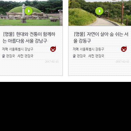
[명물] 현대와 전통이 함께하
[명물] 자연이 살아 숨 쉬는 서
는 아름다움 서울 강남구
울 강동구
지역
서울특별시 강남구
지역
서울특별시 강동구
글
편집국
사진
편집국
글
편집국
사진
편집국
2017-02-15
2017-02-15