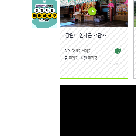
강원도 인제군 백담사
지역
강원도 인제군
글
편집국
사진
편집국
2017-02-16