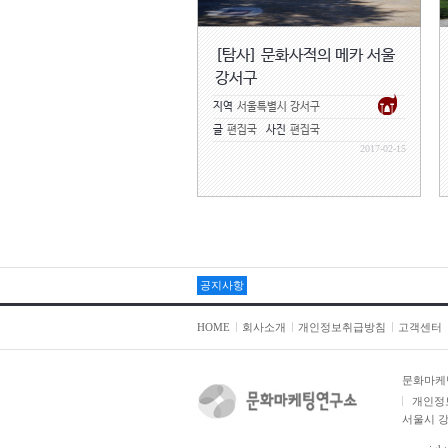
[탐사] 문화사적의 메카 서울
강서구
지역
서울특별시 강서구
글
편집국
사진
편집국
2017-02-15
공지사항
HOME
회사소개
개인정보취급방침
고객센터
문화마케
개인정
서울시 강