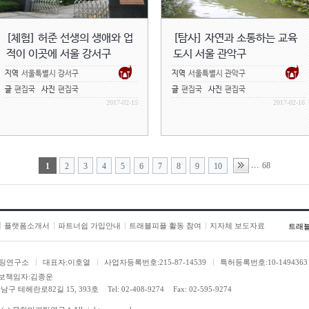
[체험] 허준 선생의 생애와 업
[탐사] 자연과 소통하는 교육
적이 이곳에 서울 강서구
도시 서울 관악구
지역
서울특별시 강서구
지역
서울특별시 관악구
글
편집국
사진
편집국
글
편집국
사진
편집국
2017-02-15
2017-02-16
68
...
1
2
3
4
5
6
7
8
9
10
플랫폼소개서
파트너쉽 가입안내
트래블피플 활동 참여
지자체 보도자료
트래
팅연구소
대표자:이호열
사업자등록번호:215-87-14539
특허등록번호:10-1494363
보책임자:김종운
남구 테헤란로82길 15, 393호
Tel: 02-408-9274
Fax: 02-595-9274