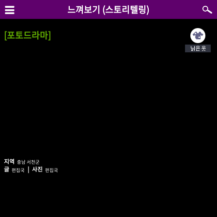
느껴보기 (스토리텔링)
[포토드라마]
지역
충남 서천군
글
| 사진
편집국
편집국