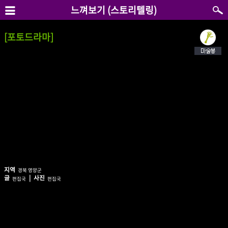
느껴보기 (스토리텔링)
[포토드라마]
지역
경북 영양군
글
| 사진
편집국
편집국