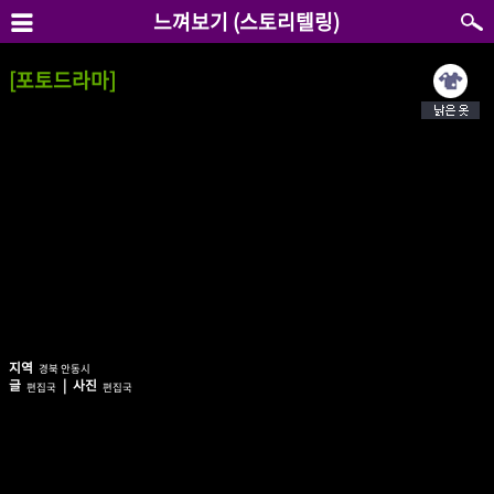
느껴보기 (스토리텔링)
[포토드라마]
지역
경북 안동시
글
| 사진
편집국
편집국