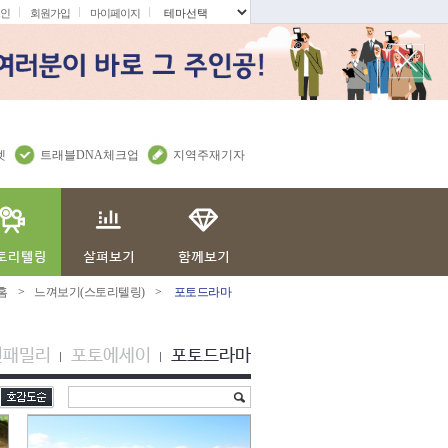
인
회원가입
마이페이지
.
렛
트래블DNA체크업
지역주재기자
홈
>
느껴보기(스토리텔링)
>
포토드라마
션패밀리
포토에세이
포토드라마