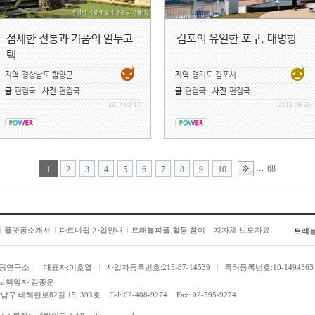
섬세한 전통과 기품의 일두고
김포의 유일한 포구, 대명항
택
지역
경상남도 함양군
지역
경기도 김포시
글
편집국
사진
편집국
글
편집국
사진
편집국
2017-02-17
2015-06-25
68
...
1
2
3
4
5
6
7
8
9
10
플랫폼소개서
파트너쉽 가입안내
트래블피플 활동 참여
지자체 보도자료
트래
팅연구소
대표자:이호열
사업자등록번호:215-87-14539
특허등록번호:10-1494363
보책임자:김종운
남구 테헤란로82길 15, 393호
Tel: 02-408-9274
Fax: 02-595-9274