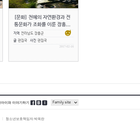
[문화] 천혜의 자연환경과 전
통문화가 조화를 이룬 장흥...
지역
전라남도 장흥군
글
편집국
사진
편집국
2017-02-16
블아이와 이야기하기
청소년보호책임자:박옥란