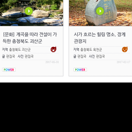
[문화] 계곡을 따라 전설이 가
시가 흐르는 힐링 명소, 장계
득한 충청북도 괴산군
관광지
지역
충청북도 괴산군
지역
충청북도 옥천군
글
편집국
사진
편집국
글
편집국
사진
편집국
2017-05-31
2017-02-17