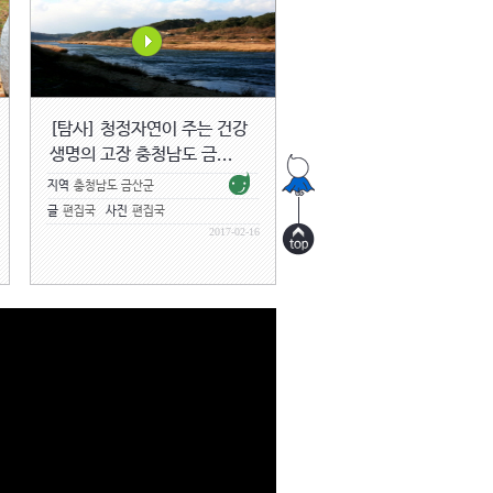
[탐사] 청정자연이 주는 건강
생명의 고장 충청남도 금...
지역
충청남도 금산군
글
편집국
사진
편집국
2017-02-16