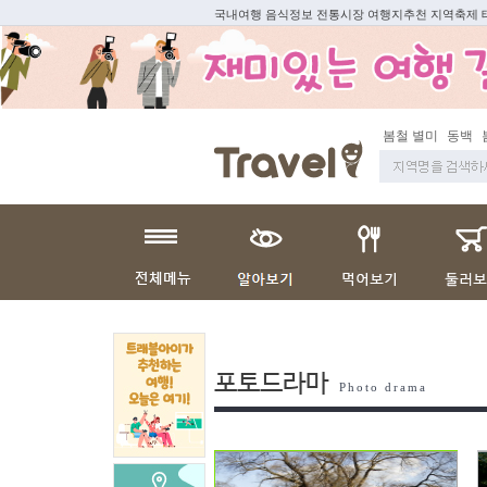
국내여행 음식정보 전통시장 여행지추천 지역축제
봄철 별미
동백
봄
포토드라마
Photo drama