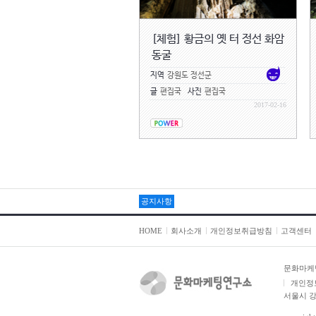
[체험] 황금의 옛 터 정선 화암
동굴
지역
강원도 정선군
글
편집국
사진
편집국
2017-02-16
공지사항
HOME
회사소개
개인정보취급방침
고객센터
문화마케
개인정
서울시 강