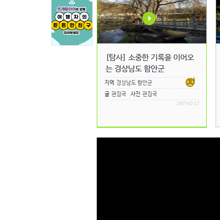
[탐사] 소중한 기록을 이어오
는 경상남도 함안군
지역
경상남도 함안군
글
편집국
사진
편집국
2017-02-17