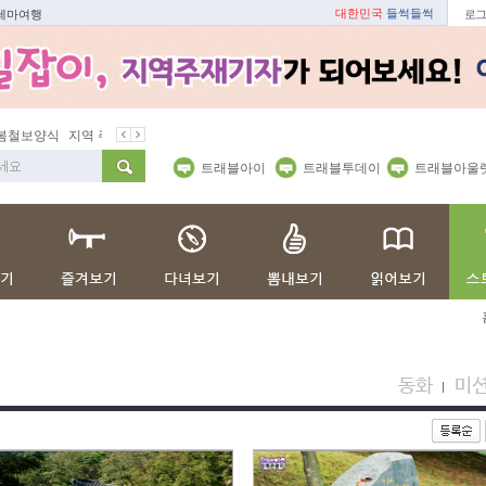
대한민국
들썩들썩
 테마여행
로그
철보양식
지역 주재기자
쇼 미 더 트래블아이
봄꽃
벚꽃명소
트래블아이
트래블투데이
트래블아울
동화
미