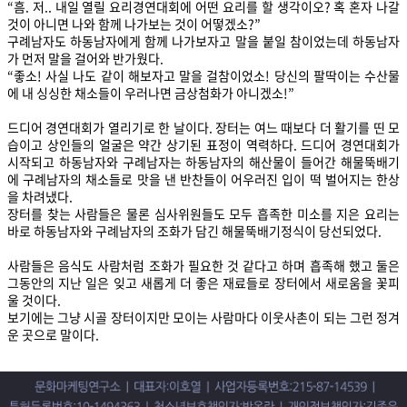
“흠. 저.. 내일 열릴 요리경연대회에 어떤 요리를 할 생각이오? 혹 혼자 나갈
것이 아니면 나와 함께 나가보는 것이 어떻겠소?”
구례남자도 하동남자에게 함께 나가보자고 말을 붙일 참이었는데 하동남자
가 먼저 말을 걸어와 반가웠다.
“좋소! 사실 나도 같이 해보자고 말을 걸참이었소! 당신의 팔딱이는 수산물
에 내 싱싱한 채소들이 우러나면 금상첨화가 아니겠소!”
드디어 경연대회가 열리기로 한 날이다. 장터는 여느 때보다 더 활기를 띤 모
습이고 상인들의 얼굴은 약간 상기된 표정이 역력하다. 드디어 경연대회가
시작되고 하동남자와 구례남자는 하동남자의 해산물이 들어간 해물뚝배기
에 구례남자의 채소들로 맛을 낸 반찬들이 어우러진 입이 떡 벌어지는 한상
을 차려냈다.
장터를 찾는 사람들은 물론 심사위원들도 모두 흡족한 미소를 지은 요리는
바로 하동남자와 구례남자의 조화가 담긴 해물뚝배기정식이 당선되었다.
사람들은 음식도 사람처럼 조화가 필요한 것 같다고 하며 흡족해 했고 둘은
그동안의 지난 일은 잊고 새롭게 더 좋은 재료들로 장터에서 새로움을 꽃피
울 것이다.
보기에는 그냥 시골 장터이지만 모이는 사람마다 이웃사촌이 되는 그런 정겨
운 곳으로 말이다.