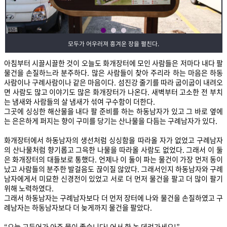
모두가 어우러져 흥겨운 장을 펼친다.
아침부터 시끌시끌한 것이 오늘도 화개장터에 모인 사람들은 저마다 내다 팔
물건을 손질하느라 분주하다. 많은 사람들이 찾아 주리라 하는 마음은 하동
사람이나 구례사람이나 같은 마음이다. 섬진강 줄기를 따라 굽이굽이 내려오
면 사람도 많고 이야기도 많은 화개장터가 나온다. 새벽부터 고소한 전 부치
는 냄새와 사람들의 살 냄새가 섞여 구수함이 더한다.
그곳에 싱싱한 해산물을 내다 팔 준비를 하는 하동남자가 있고 그 바로 옆에
는 은은하게 퍼지는 향이 구미를 당기는 산나물을 다듬는 구례남자가 있다.
화개장터에서 하동남자의 생선처럼 싱싱함을 따라올 자가 없었고 구례남자
의 산나물처럼 향기롭고 그윽한 나물을 따라올 사람도 없었다. 그래서 이 둘
은 화개장터의 대들보로 통했다. 언제나 이 둘이 파는 물건이 가장 먼저 동이
났고 사람들의 분주한 발걸음도 끊이질 않았다. 그래서인지 하동남자와 구례
남자에게서 미묘한 신경전이 있었고 서로 더 먼저 물건을 팔고 더 많이 팔기
위해 노력하였다.
그래서 하동남자는 구례남자보다 더 먼저 장터에 나와 물건을 손질하였고 구
례남자는 하동남자보다 더 늦게까지 물건을 팔았다.
“오늘 고등어가 아주 물이 좋습니다! 어서 한 놈 데려가세요!”