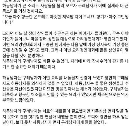
하동남자가 큰 소리로 사람들을 불러 모으자 구례남자가 이에 질세라 더 큰
목소리로 외친 것이지요.
“오늘 아주 향긋한 곤드레로 따뜻한 저녁밥 지어 드세요. 향기가 아주 그만입
니다!”
그러던 어느 날 장터 상인들이 수군수군 하는 이야기가 들려왔다. 무슨 이야
기인가 들어보니 마을 장터 상인들 대상으로 요리경연대회가 열린다고 했다.
이번 요리경연대회에서 우승한 팀에게는 다음 달에 가장 장사목이 가장 좋은
곳에 선정될 수 있다고 했다. 그러니 이번 요리경연대회에 많은 상인들이 열
심을 다할 것이 분명하다.
하동남자와 구례남자도 빠질 수 없었다. 자리에 따라 장사수익이 판가름 나
기도 한 중요한 대회기 때문이다.
하동남자는 구례남자가 어떤 요리를 내놓을지 신경이 쓰였고 당연히 구례남
자도 하동남자를 의식하지 않을 수 없었다. 하동남자는 물 좋은 생선들과 수
산물은 자신이 있었지만 미묘한 맛을 잡아내는 채소가 아쉬웠다. 구례남자는
파릇하고 향긋한 채소들로 만들 수 있는 요리가 있었지만 채소만으로는 역시
부족한 느낌이었다.
하동남자와 구례남자는 서로의 재료들이 필요했지만 자존심상 먼저 말을 걸
지 못하고 괜한 헛기침만 연달아 내뱉을 뿐이었다. 드디어 경연을 하루 앞둔
날이다. 보다 못한 하동남자가 먼저 구례남자에게 말을 걸었다.