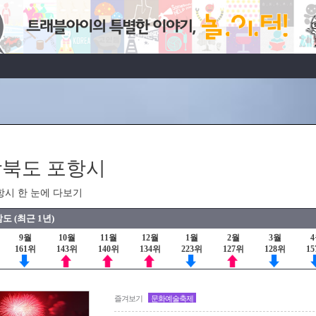
북도 포항시
항시 한 눈에 다보기
도 (최근 1년)
9월
10월
11월
12월
1월
2월
3월
161위
143위
140위
134위
223위
127위
128위
1
즐겨보기
문화예술축제