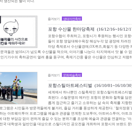
서 생산되는 별미 이다.
즐겨보기
생태자연축제
포항 수산물 한마당축제 (16/12/16~16/12/1
포항수협이 주최하고, 포항시가 후원하는 행사인 포
들이 포항 영일대해수욕장 해상누각 앞 광장에 차려진
마당 축제로서 수산물경매,OX퀴즈,회썰기 등 다양한
방문객들은 밤10시가 넘도록 수산물을 먹으며, 이야기를 나눈다. 타지역에서 맛 볼 수 
 인기가수의 축하공연이 열려 흥을 돋구며, 축제기간중 좋은 수산물은 안심하고 저렴하게
즐겨보기
문화예술축제
포항스틸아트페스티벌 (16/10/01~16/10/30
세계에서 하나뿐인 스틸축제인 포항스틸아트페스티벌
최된다. 스틸문명의 메카인 포항의 문화와 철학을 담
롭게 접근하고 즐기고 소유하는 삶 속의 축제를 지향
로그램은 시민들과 방문객들에게 볼거리, 즐길 거리를 풍성하게 제공한다. ‘철의정원’
하는 아트웨이투어 프로그램을 예술과 관광을 연계한 도보투어, 아트버스투어, 아트
 대한 부담감 없이 편하게 즐길 수 있는 분위기를 조성해 예술과 관광을 연결하는 ‘아
전국 대학생과 일반인을 대상으로 스틸디자인 공모전을 개최하여 포항시의 브랜드 문