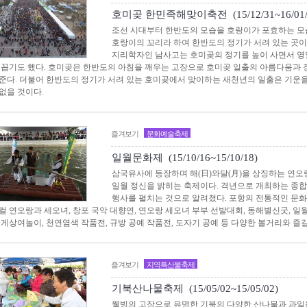
호미곶 한민족해맞이축전 (15/12/31~16/01/
조선 시대부터 한반도의 모습을 호랑이가 포효하는 모
호랑이의 꼬리라 하여 한반도의 정기가 서려 있는 곳이
지리학자인 남사고는 호미곶의 정기를 높이 사면서 영
 꼽기도 했다. 호미곶은 한반도의 아침을 깨우는 고장으로 호미곶 일출의 아름다움과 
준다. 더불어 한반도의 정기가 서려 있는 호미곶에서 맞이하는 새천년의 일출은 기운
없을 것이다.
즐겨보기
문화예술축제
일월문화제 (15/10/16~15/10/18)
삼국유사에 등장하며 해(日)와달(月)을 상징하는 연
일월 정신을 밝히는 축제이다. 격년으로 개최하는 종
행사를 펼치는 것으로 알려졌다. 포항의 전통적인 문화
컬 연오랑과 세오녀, 창포 국악 대향연, 연오랑 세오녀 부부 선발대회, 동해별신굿, 
지게상여놀이, 천연염색 작품전, 규방 공예 작품전, 도자기 공예 등 다양한 볼거리와 즐
즐겨보기
지역특산물축제
기북산나물축제 (15/05/02~15/05/02)
웰빙의 고장으로 유명한 기북의 다양한 산나물과 과일