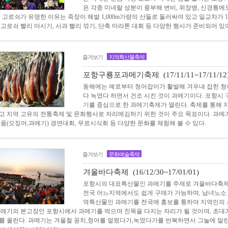
은 각종 미네랄 성분이 풍부해 변비, 위장병, 신경통에
의 고로쇠가 유명한 이유는 죽장이 해발 1,000m가량의 산들로 둘러싸여 있고 일교차가 
 고로쇠 빨리 마시기, 사과 빨리 깎기, 단축 마라톤 대회 등 다양한 행사가 준비되어 있
즐겨보기
지역특산물축제
포항구룡포과메기축제 (17/11/11~17/11/12
동해에는 예로부터 청어잡이가 활발해 겨우내 잡힌 청
다 녹였다 하면서 건조 시킨 것이 과메기이다. 포항시
기를 중심으로 한 과메기축제가 열린다. 축제를 통해
고 지역 고유의 전통축제 및 문화행사로 자리메김하기 위한 것이 주요 목표이다. 과메
산품(오징어,과메기) 경연대회, 무료시식회 등 다양한 문화를 체험해 볼 수 있다.
즐겨보기
문화예술축제
겨울바다축제 (16/12/30~17/01/01)
포항시의 대표특산물인 과메기를 주제로 겨울바다축제
전국 어느지역에서도 쉽게 구매가 가능하며, 남녀노소
역특산물인 과메기를 전국에 홍보를 통하여 지역민의 
과메기의 본고장인 포항시에서 과메기를 먹으며 친목을 다지는 자리가 될 것이며, 초
를 올린다. 과메기는 겨울철 꽁치,청어를 얼렸다가,녹였다가를 반복하면서 그늘에 말린 