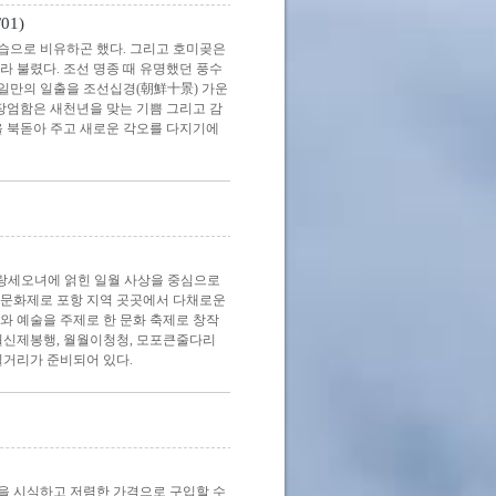
01)
습으로 비유하곤 했다. 그리고 호미곶은
라 불렸다. 조선 명종 때 유명했던 풍수
일만의 일출을 조선십경(朝鮮十景) 가운
장엄함은 새천년을 맞는 기쁨 그리고 감
을 북돋아 주고 새로운 각오를 다지기에
오랑세오녀에 얽힌 일월 사상을 중심으로
합문화제로 포항 지역 곳곳에서 다채로운
와 예술을 주제로 한 문화 축제로 창작
일월신제봉행, 월월이청청, 모포큰줄다리
길거리가 준비되어 있다.
을 시식하고 저렴한 가격으로 구입할 수