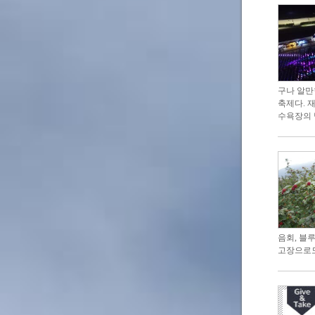
구나 알만
축제다. 
수욕장의 
음회, 블
고장으로도