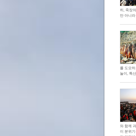
히, 죽장
만 아니라
를 도모하
놀이, 특
와 함께 
이 분위기