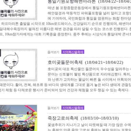
통일기원포항해변마라톤 (18/04/22~18/04/2
매년 봄 포항종합운동장에서 통일기원포항해변마라톤이
해안절경과 역동적인 파워풀포항을 널리 알리고 포항
에 기여하여, 국민화합과 통일을 염원하는 화합 한마
는 하프마라톤 출발을 시작으로 10km로드레이스, 건강달리기 순으로 진행되며, 해
일대해수욕장까지 펼쳐진 아름다운 해변 경관을 따라 달릴 수 있는 코스로 진행된다. 
프, 10km참가자에게는 대회 기록증을 증정한다. 종주 후에는 시상식과 통일대박 콘서
즐겨보기
지역특산물축제
호미곶돌문어축제 (18/04/21~18/04/22)
호미곶의 대표 특산물인 돌문어의 우수성을 알려주는 
문어는 신토불이 웰빙 특산품으로 자리매김했다. 특히
와 난류가 교차하는 물살이 빠른 돌 사이에서 어획되어
때문이다. 활어, 전복, 해초류 등 바다의 생태계를 그대로 옮겨 놓은 바다 생태계 관찰장
 잡기 체험 등 다채로운 행사가 준비되어 있어 건강과 체험을 모두 챙길 수 있는 축제다.
즐겨보기
지역특산물축제
죽장고로쇠축제 (18/03/10~18/03/10)
꽃샘추위가 지나가고 날이 따뜻해질 때 가장 많은 수
는 축제인 만큼 죽장 고로쇠 축제는 봄을 알리는 포항