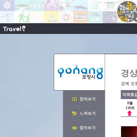
경상
경북 포
지역호감
8월
138위