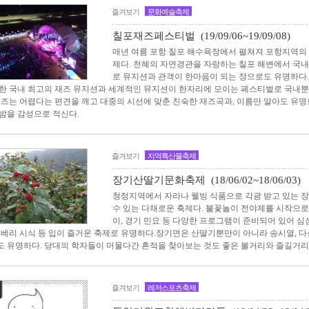
즐겨보기
문화예술축제
칠포재즈페스티벌 (19/09/06~19/09/08)
매년 여름 포항 칠포 해수욕장에서 펼쳐져 포항지역의
제다. 천혜의 자연경관을 자랑하는 칠포 해변에서 국
로 뮤지션과 관객이 한마음이 되는 장으로도 유명하다
한 국내 최고의 재즈 뮤지션과 세계적인 뮤지션이 한자리에 모이는 페스티벌로 국내
재즈는 어렵다는 편견을 깨고 대중의 시선에 맞춘 친숙한 재즈곡과, 이름만 알아도 
밤을 감성으로 적신다.
즐겨보기
지역특산물축제
장기산딸기문화축제 (18/06/02~18/06/03)
청정지역에서 자라나 웰빙 식품으로 각광 받고 있는 
수 있는 다채로운 축제다. 불꽃놀이 전야제를 시작으로
이, 경기 민요 등 다양한 프로그램이 준비되어 있어 심심
루베리 시식 등 입이 즐거운 축제로 유명하다.장기면은 산딸기뿐만이 아니라 송시열, 다
 유명하다. 당대의 학자들이 머물다간 흔적을 찾아보는 것도 좋은 볼거리와 즐길거리
즐겨보기
레저스포츠축제