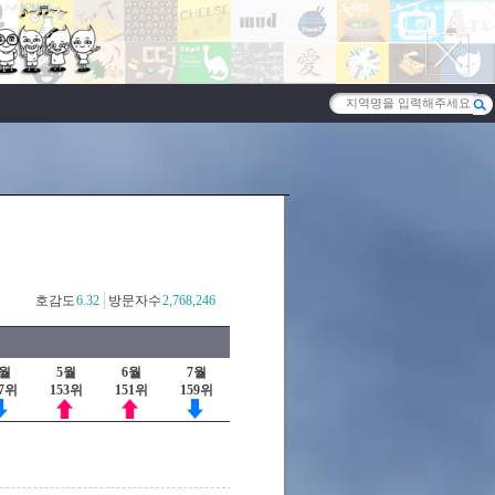
호감도
6.32
방문자수
2,768,246
4월
5월
6월
7월
57위
153위
151위
159위