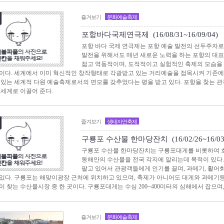
즐겨보기
문화예술축제
포항바다국제연극제 (16/08/31~16/09/04)
포항 바다 국제 연극제는 포항 예술 발전의 선두주자로
발전을 위해서도 매년 새로운 노력을 하는 포항의 대
젊고 역동적이며, 도적적이고 실험적인 축제의 모습을
이다. 세계에서 이미 혁신적인 창작형태로 각광받고 있는 거리예술을 접목시켜 기존에
 있는 세계적 다원 예술축제로서의 면모를 갖추었다는 평을 받고 있다. 포항을 찾는 
 세계로 이끌어 준다.
즐겨보기
생태자연축제
구룡포 수산물 한마당잔치 (16/02/26~16/03/
구룡포 수산물 한마당잔치는 구룡포대게를 비롯하여 호
동해안의 수산물을 전국 각지에 알리는데 목적이 있다
팔고 있어서 관광객들에게 인기를 끌며, 과메기, 활어
있다. 구룡포는 해맞이광장 근처에 위치하고 있으며, 축제가 아니어도 대게와 과메기
이 찾는 수산물시장 중 한 곳이다. 구룡포대게는 수심 200~400미터의 심해에서 잡으며
즐겨보기
문화예술축제