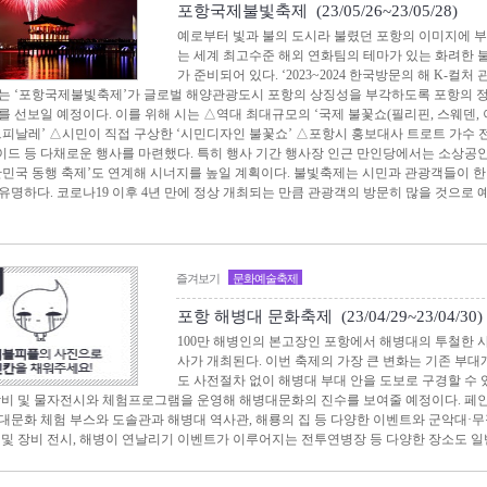
포항국제불빛축제 (23/05/26~23/05/28)
예로부터 빛과 불의 도시라 불렸던 포항의 이미지에 
는 세계 최고수준 해외 연화팀의 테마가 있는 화려한
가 준비되어 있다. ‘2023~2024 한국방문의 해 K-컬처
는 ‘포항국제불빛축제’가 글로벌 해양관광도시 포항의 상징성을 부각하도록 포항의 정체성
를 선보일 예정이다. 이를 위해 시는 △역대 최대규모의 ‘국제 불꽃쇼(필리핀, 스웨덴,
드피날레’ △시민이 직접 구상한 ‘시민디자인 불꽃쇼’ △포항시 홍보대사 트로트 가수 
드 등 다채로운 행사를 마련했다. 특히 행사 기간 행사장 인근 만인당에서는 소상공
 대한민국 동행 축제’도 연계해 시너지를 높일 계획이다. 불빛축제는 시민과 관광객들이 
유명하다. 코로나19 이후 4년 만에 정상 개최되는 만큼 관광객의 방문히 많을 것으로
즐겨보기
문화예술축제
포항 해병대 문화축제 (23/04/29~23/04/30)
100만 해병인의 본고장인 포항에서 해병대의 투철한
사가 개최된다. 이번 축제의 가장 큰 변화는 기존 부대
도 사전절차 없이 해병대 부대 안을 도보로 구경할 수 
장비 및 물자전시와 체험프로그램을 운영해 해병대문화의 진수를 보여줄 예정이다. 페인
대문화 체험 부스와 도솔관과 해병대 역사관, 해룡의 집 등 다양한 이벤트와 군악대·무
 및 장비 전시, 해병이 연날리기 이벤트가 이루어지는 전투연병장 등 다양한 장소도 