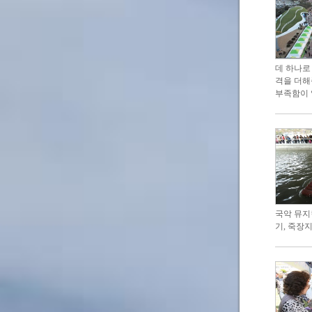
데 하나로
격을 더해
부족함이 
국악 뮤지
기, 죽장