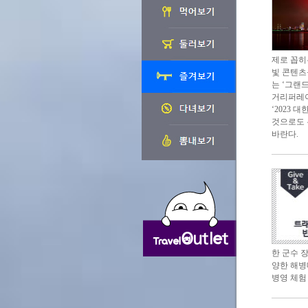
제로 꼽히
빛 콘텐츠
는 ‘그랜
거리퍼레이
‘2023
것으로도 
바란다.
한 군수 
양한 해병
병영 체험