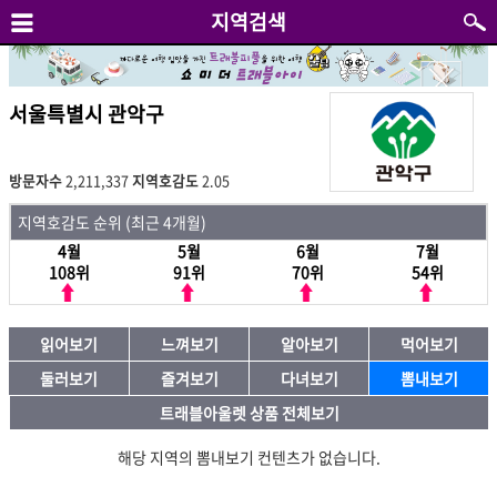
지역검색
서울특별시 관악구
방문자수
2,211,337
지역호감도
2.05
지역호감도 순위 (최근 4개월)
4월
5월
6월
7월
108위
91위
70위
54위
읽어보기
느껴보기
알아보기
먹어보기
둘러보기
즐겨보기
다녀보기
뽐내보기
트래블아울렛 상품 전체보기
해당 지역의 뽐내보기 컨텐츠가 없습니다.