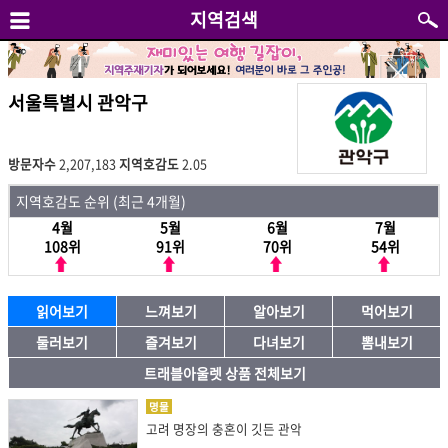
지역검색
서울특별시 관악구
방문자수
2,207,183
지역호감도
2.05
지역호감도 순위 (최근 4개월)
4월
5월
6월
7월
108위
91위
70위
54위
읽어보기
느껴보기
알아보기
먹어보기
둘러보기
즐겨보기
다녀보기
뽐내보기
트래블아울렛 상품 전체보기
명물
고려 명장의 충혼이 깃든 관악