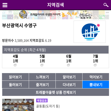
지역검색
부산광역시 수영구
방문자수
3,589,164
지역호감도
6.19
지역호감도 순위 (최근 4개월)
4월
5월
6월
7월
1위
1위
1위
1위
읽어보기
느껴보기
알아보기
먹어보기
둘러보기
즐겨보기
다녀보기
뽐내보기
트래블아울렛 상품 전체보기
제철없음
골동품(도자기 등)