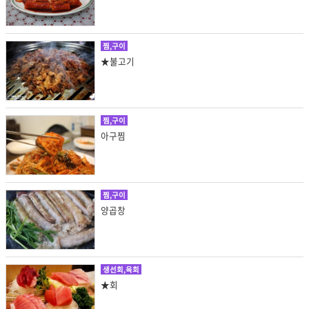
찜,구이
★불고기
찜,구이
아구찜
찜,구이
양곱창
생선회,육회
★회