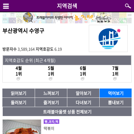
지역검색
부산광역시 수영구
방문자수
3,589,164
지역호감도
6.19
지역호감도 순위 (최근 4개월)
4월
5월
6월
7월
1위
1위
1위
1위
읽어보기
느껴보기
알아보기
먹어보기
둘러보기
즐겨보기
다녀보기
뽐내보기
트래블아울렛 상품 전체보기
빵,과자,떡
떡볶이