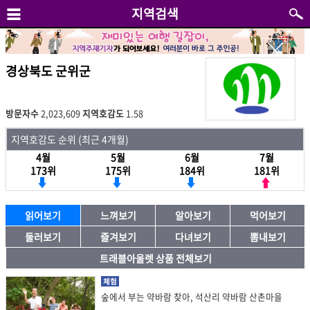
지역검색
경상북도 군위군
방문자수
2,023,609
지역호감도
1.58
지역호감도 순위 (최근 4개월)
4월
5월
6월
7월
173위
175위
184위
181위
읽어보기
느껴보기
알아보기
먹어보기
둘러보기
즐겨보기
다녀보기
뽐내보기
트래블아울렛 상품 전체보기
체험
숲에서 부는 약바람 찾아, 석산리 약바람 산촌마을