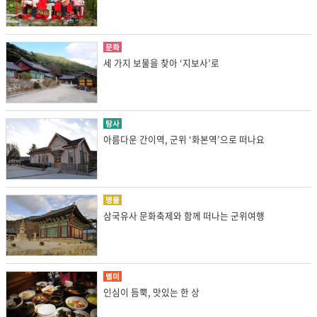
문화
세 가지 보물을 찾아 ‘지보사’로
탐사
아름다운 간이역, 군위 ‘화본역’으로 떠나요
명물
삼국유사 문화축제와 함께 떠나는 군위여행
별미
인심이 듬뿍, 맛있는 한 상