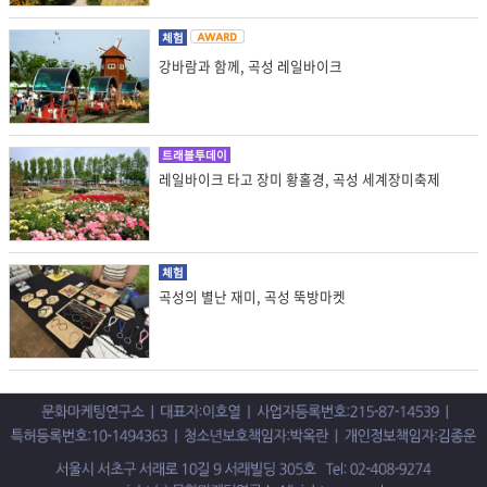
체험
강바람과 함께, 곡성 레일바이크
트래블투데이
레일바이크 타고 장미 황홀경, 곡성 세계장미축제
체험
곡성의 별난 재미, 곡성 뚝방마켓