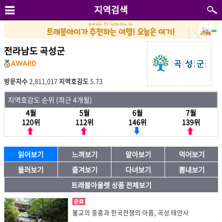
지역검색
전라남도 곡성군
방문자수
2,811,017
지역호감도
5.73
지역호감도 순위 (최근 4개월)
4월
5월
6월
7월
120위
112위
146위
139위
읽어보기
느껴보기
알아보기
먹어보기
둘러보기
즐겨보기
다녀보기
뽐내보기
트래블아울렛 상품 전체보기
문화
불교의 중흥과 한국전쟁의 아픔, 곡성 태안사