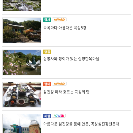
탐사
곡곡마다 아름다운 곡성8경
명물
심봉사와 청이가 있는 심청한옥마을
별미
섬진강 따라 흐르는 곡성의 맛
체험
아름다운 섬진강을 품에 안은, 곡성섬진강천문대