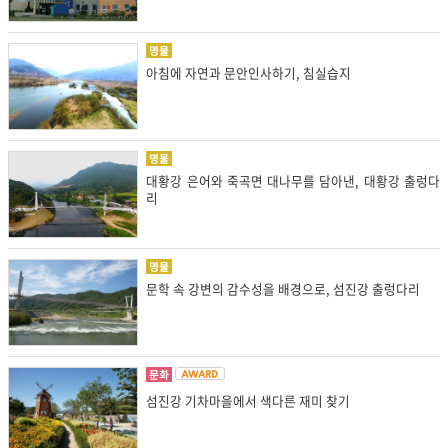
명물
아침에 자연과 문안인사하기, 침실습지
명물
대황강 은어와 죽곡면 대나무를 담아낸, 대황강 출렁다
리
명물
문학 속 강변의 감수성을 배경으로, 섬진강 출렁다리
문화
섬진강 기차마을에서 색다른 재미 찾기