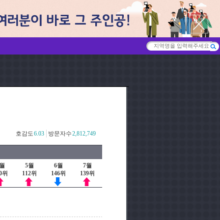
호감도
6.03
방문자수
2,812,749
4월
5월
6월
7월
20위
112위
146위
139위