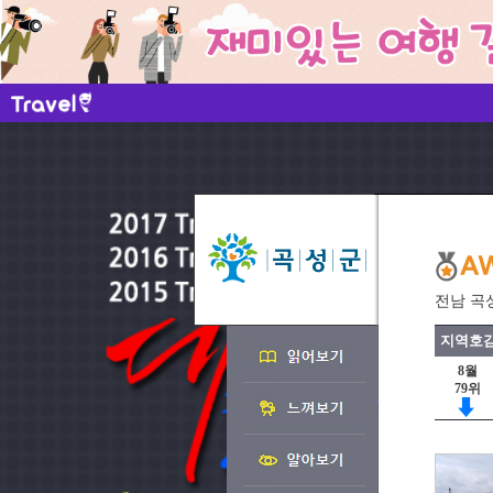
전남 곡
지역호감
8월
79위