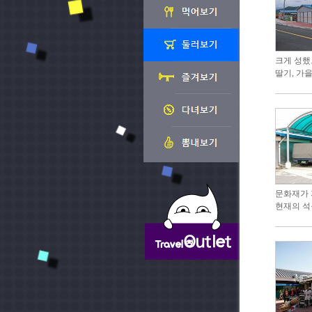
크게 성했
딸기, 가을
문화재가 
현재의 석