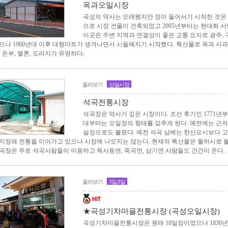
옥과오일시장
곡성의 역사는 오래됐지만 장이 들어서기 시작한 것은 1
으로 시장 건물이 건축되었고 2005년부터는 현대화 사
이곳은 주변 지역과 연결성이 좋은 교통 요지로 광주, 
으나 1980년대 이후 대형마트가 생겨나면서 시들해지기 시작했다. 특산물로 옥과 사과와
 돈부, 멜론, 도라지가 유명하다.
둘러보기
상설시장
석곡전통시장
석곡장은 역사가 깊은 시장이다. 조선 후기인 1771년부터
대부터는 오일장의 형태를 갖추게 된다. 예전에는 근처
실장으로도 불렸다. 예전 석곡 삼베는 한산모시보다 
지정돼 전통을 이어가고 있으나 시장에 나오지는 않는다. 현재의 특산물은 월하시로 불리
곡장은 주로 석곡사람들이 이용하고 목사동면, 죽곡면, 삼기면 사람들도 간간이 온다.
둘러보기
3일,8일
★곡성기차마을전통시장 (곡성오일시장)
곡성기차마을전통시장은 원래 10일장이었으나 1830년