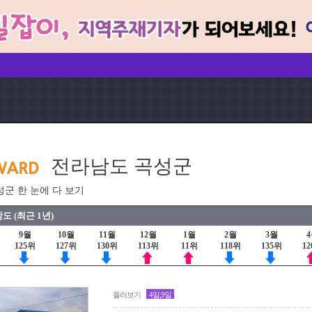
전라남도 곡성군
성군 한 눈에 다 보기
도 (최근 1년)
9월
10월
11월
12월
1월
2월
3월
125위
127위
130위
113위
11위
118위
135위
1
둘러보기
4일,9일