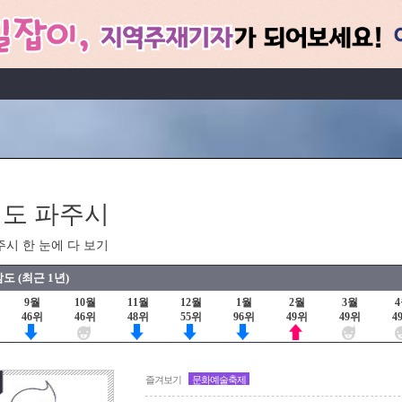
도 파주시
주시 한 눈에 다 보기
도 (최근 1년)
9월
10월
11월
12월
1월
2월
3월
46위
46위
48위
55위
96위
49위
49위
4
즐겨보기
문화예술축제