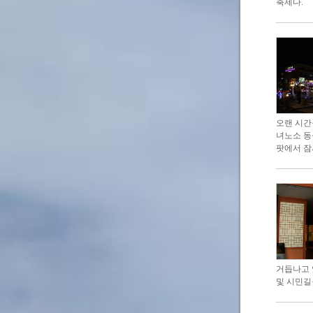
축제다.
오랜 시간
녀노소 동
팟에서 잠
거듭나고 
및 시민길