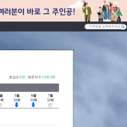
호감도
8.85
방문자수
3,936,500
4월
5월
6월
7월
9위
51위
53위
53위