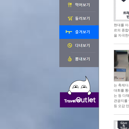
현대를 아
르의 종합
을 자극한
는 축제다
대회를 통
는 등 다
관광지를 
등 오감 