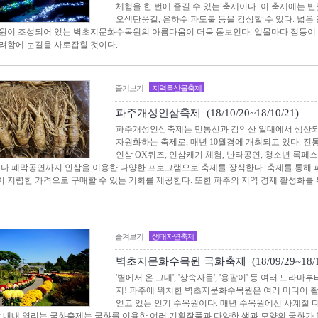
체험을 한 번에 즐길 수 있는 축제이다. 이 축제에는 반
오색단풍길, 은하수 파도불 등을 감상할 수 있다. 넓
원이 조성되어 있는 벽초지문화수목원의 아름다움이 더욱 돋보인다. 일몰마다 점등이 
려함에 눈길을 사로잡힐 것이다.
즐겨보기
지역특산물축제
파주개성인삼축제 (18/10/20~18/10/21)
파주개성인삼축제는 민통선과 감악산 일대에서 생산되
자원화하는 축제로, 매년 10월경에 개최되고 있다. 
인삼 OX퀴즈, 인삼캐기 체험, 난타공연, 청소년 록페스
지나 폐막공연까지 인삼을 이용한 다양한 프로그램으로 축제를 장식한다. 축제를 통해
 저렴한 가격으로 구매할 수 있는 기회를 제공한다. 또한 파주의 지역 경제 활성화를
즐겨보기
생태자연축제
벽초지문화수목원 국화축제 (18/09/29~18/10
'별에서 온 그대', '상속자들', '용팔이' 등 여러 드라
지! 파주에 위치한 벽초지문화수목원은 여러 미디어 
얻고 있는 인기 수목원이다. 매년 수목원에선 사계절 
 달 내내 열리는 국화축제는 국화를 이용한 여러 기획작품과 다양한 색과 모양의 국화가 