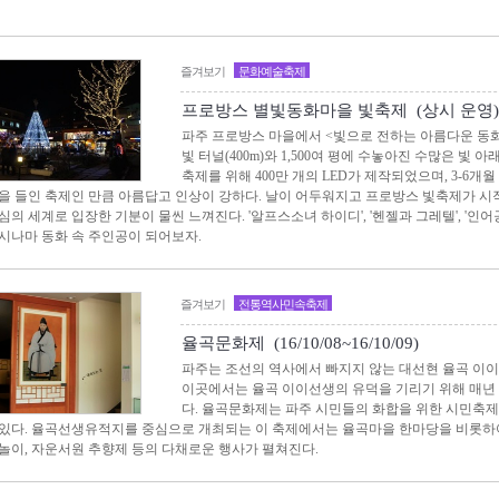
즐겨보기
문화예술축제
프로방스 별빛동화마을 빛축제 (상시 운영)
파주 프로방스 마을에서 <빛으로 전하는 아름다운 동
빛 터널(400m)와 1,500여 평에 수놓아진 수많은 빛 
축제를 위해 400만 개의 LED가 제작되었으며, 3-6
을 들인 축제인 만큼 아름답고 인상이 강하다. 날이 어두워지고 프로방스 빛축제가 시
심의 세계로 입장한 기분이 물씬 느껴진다. '알프스소녀 하이디', '헨젤과 그레텔', '인
시나마 동화 속 주인공이 되어보자.
즐겨보기
전통역사민속축제
율곡문화제 (16/10/08~16/10/09)
파주는 조선의 역사에서 빠지지 않는 대선현 율곡 이이
이곳에서는 율곡 이이선생의 유덕을 기리기 위해 매
다. 율곡문화제는 파주 시민들의 화합을 위한 시민축
있다. 율곡선생유적지를 중심으로 개최되는 이 축제에서는 율곡마을 한마당을 비롯하
놀이, 자운서원 추향제 등의 다채로운 행사가 펼쳐진다.