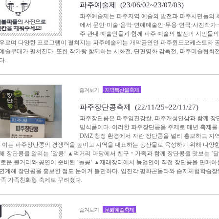
파주예술제 (23/06/02~23/07/03)
파주예술제는 파주지역 예술의 발전과 파주시민들의 화
에서 문인·미술·음악·연예예술인·무용·연극·사진작가·
주 관내 예술인들과 함께 파주 예술의 발전과 시민들의
우르며 다양한 프로그램이 펼쳐지는 파주예술제는 개막공연인 파주윈드오케스트라 공연
예술무대가 펼쳐진다. 또한 작가랑 함께하는 시화전, 단편영화 감독전, 파주미술협회
다.
즐겨보기
지역특산물축제
파주장단콩축제 (22/11/25~22/11/27)
파주장단콩은 파주임진강쌀, 파주개성인삼과 함께 장단
빙식품이다. 이러한 파주장단콩을 주제로 매년 축제를
DMZ 청정 환경에서 자란 장단콩을 널리 홍보하고 지
. 이는 파주장단콩의 경쟁력을 높이고 지역을 대표하는 농산물로 육성하기 위해 다양
해 장단콩을 알리는 ’알콩‘ ▲먹거리 마당에서 친구‧가족과 함께 장단콩을 맛보는 ’달
채로운 볼거리와 공연이 준비된 ’놀콩‘ ▲재래장터에서 농업인이 직접 장단콩을 판매하는
연계해 장단콩을 홍보한 점도 눈여겨 볼만하다. 임진각 평화곤돌라와 습지체험학습장
만족 가족친화형 축제로 꾸려졌다.
즐겨보기
문화예술축제