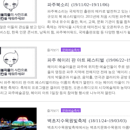
파주북소리 (19/11/02~19/11/06)
파주북소리는 국제적인 출판의 메카로 발전하고 있는
규모의 북 페스티벌이다. 2011년에 처음 시작된 파주북
와 국내 유수의 출판, 독서, 교육, 문화 기관이 힘을
많은 이들의 관심을 받고 있다. 축제는 개막식을 시작으로 테마전시 및 오픈하우스 전
버스킹, 한옥 인문 콘서트, 낭독의 힘, 파주북어워드, 국제출판포럼 등 다양한 행사가 
즐겨보기
문화예술축제
파주 헤이리 판 아트 페스티벌 (19/06/22~19/
헤이리 예술마을은 파주에 위치한 예술인들이 주로 생
을의 명칭은 파주 지역에 전해지던 전래 농요 ‘헤이리 
개의 박물관과 미술관, 음악홀, 연극관 갤러리와 공방
서 파주 헤이리 판 아트 페스티벌이라는 이름의 축제가 열린다. 이는 헤이리 마을이 가
기획된 축제다. 축제의 프로그램은 갤러리 연합전, 오픈스튜디오의 시각예술제와 농악
그리고 파주예술공장, 헤이리 아트 1일장 등의 참여형 행사로 나누어져 열린다.
즐겨보기
문화예술축제
벽초지수목원빛축제 (18/11/24~19/03/03)
벽초지수목원빛축제에서는 벽초지문화수목원의 아름다운