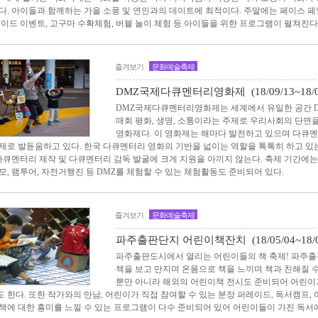
다. 아이들과 함께하는 가을 소풍 및 연인과의 데이트에 최적이다. 주말에는 페이스 
메이드 이벤트, 고구마 수확체험, 버블 놀이 체험 등 아이들을 위한 프로그램이 펼쳐진다
즐겨보기
문화예술축제
DMZ국제다큐멘터리영화제 (18/09/13~18/09
DMZ국제다큐멘터리영화제는 세계에서 유일한 공간 D
매회 평화, 생명, 소통이라는 주제로 우리사회의 단
영화제다. 이 영화제는 해마다 발전하고 있으며 다큐
제로 발돋움하고 있다. 한국 다큐멘터리 영화의 기반을 넓이는 역할을 톡톡히 하고 있
 다큐멘터리 제작 및 다큐멘터리 감독 발굴에 크게 지원을 아끼지 않는다. 축제 기간에
모, 팸투어, 자전거행진 등 DMZ를 체험할 수 있는 체험활동도 준비되어 있다.
즐겨보기
문화예술축제
파주출판단지 어린이책잔치 (18/05/04~18/05
파주출판도시에서 열리는 어린이들의 책 축제! 파주
책을 보고 만지며 온몸으로 책을 느끼며 책과 친해질 수
뿐만 아니라 해외의 어린이책 전시도 준비되어 어린이
 한다. 또한 작가와의 만남, 어린이가 직접 참여할 수 있는 분장 퍼레이드, 독서캠프,
책에 대한 흥미를 느낄 수 있는 프로그램이 다수 준비되어 있어 어린이들이 가진 독서