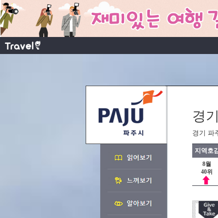
경기
경기 파
지역호감
8월
40위