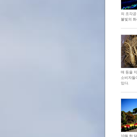
의 조각공
불빛의 화
매 등을 
소비자들이
있다.
10월 한