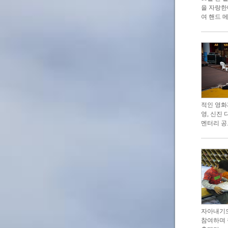
을 자랑한
여 핸드 
적인 영화
영, 신진
멘터리 공
자아내기도
참여하며 