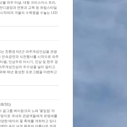
딧불 와우 터널, 대형 크리스마스 트리,
은 잔디광장과 연못과 교목 등 유럽스타일
시작되며 겨울의 수목원을 수놓는 LED
는 친환경 6년근 파주개성인삼을 관광
전통 민속공연과 식전행사를 시작으로 파주
티벌, 인삼우유 마시기, 인삼 및 한우 경
 파주개성인삼의 우수성을 널리 알리고
 위해 매년 풍성한 프로그램을 마련하고
/31)
마부터 걸그룹 에이핑크의 노래 '꽃잎점' 까
촬영지로 국내외 관광객들에게 유명세를
다양한 테마의 꽃 축제를 개최하고 있다.
100만 송이 넘게 펼쳐져 아름다운 경관