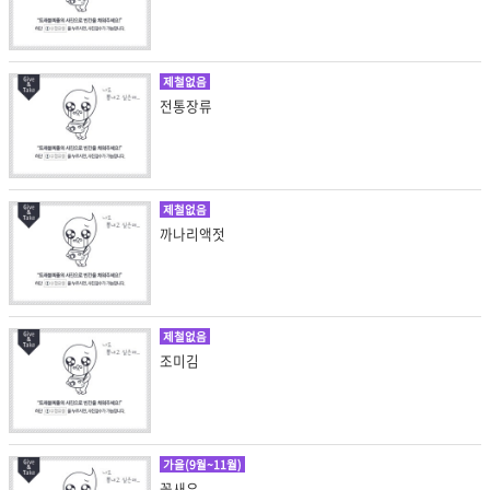
제철없음
전통장류
제철없음
까나리액젓
제철없음
조미김
가을(9월~11월)
꽃새우