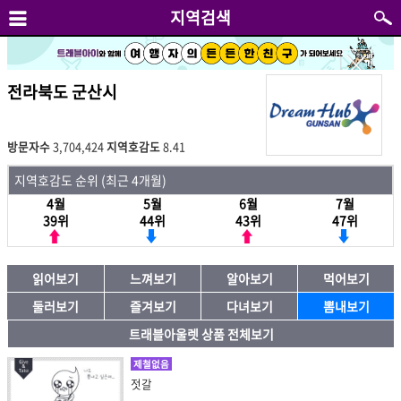
지역검색
전라북도 군산시
방문자수
3,704,424
지역호감도
8.41
지역호감도 순위 (최근 4개월)
4월
5월
6월
7월
39위
44위
43위
47위
읽어보기
느껴보기
알아보기
먹어보기
둘러보기
즐겨보기
다녀보기
뽐내보기
트래블아울렛 상품 전체보기
제철없음
젓갈