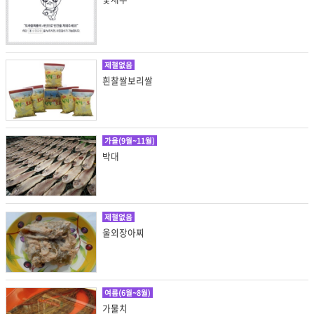
제철없음
흰찰쌀보리쌀
가을(9월~11월)
박대
제철없음
울외장아찌
여름(6월~8월)
가물치