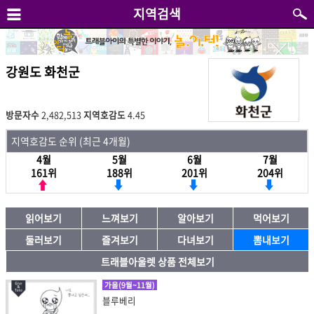
지역검색
강원도 화천군
방문자수
2,482,513
지역호감도
4.45
지역호감도 순위 (최근 4개월)
4월
5월
6월
7월
161위
188위
201위
204위
읽어보기
느껴보기
알아보기
먹어보기
둘러보기
즐겨보기
다녀보기
뽐내보기
트래블아울렛 상품 전체보기
가을(9월~11월)
블루베리