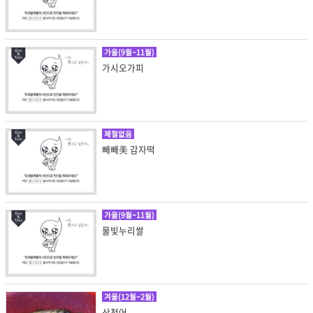
가을(9월~11월)
가시오가피
제철없음
빼빼美 감자떡
가을(9월~11월)
물빛누리쌀
겨울(12월~2월)
산천어