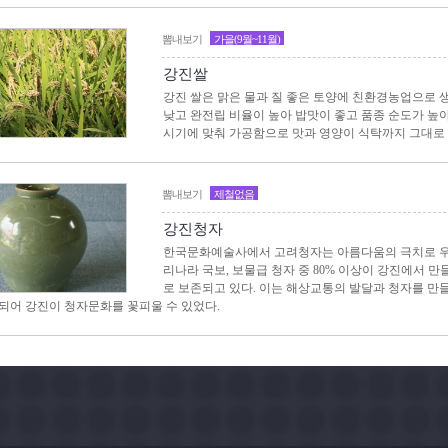
뽐내보기
가을(9월~11월)
강진쌀
강진 쌀은 맑은 물과 질 좋은 토양에 친환경농업으로 
낮고 완전립 비율이 높아 밥맛이 좋고 품종 순도가 높아
시기에 맞춰 가공함으로 맛과 영양이 식탁까지 그대로
뽐내보기
제철없음
강진청자
한국문화예술사에서 고려청자는 아름다움의 극치로 우
리나라 국보, 보물급 청자 중 80% 이상이 강진에서 
로 보존되고 있다. 이는 해상교통의 발달과 청자를 만들기
되어 강진이 청자문화를 꽃피울 수 있었다.