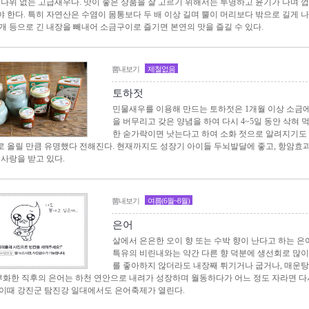
 나위 없는 고급새우다. 맛이 좋은 상품을 잘 고르기 위해서는 투명하고 윤기가 나며 
 한다. 특히 자연산은 수염이 몸통보다 두 배 이상 길며 뿔이 머리보다 밖으로 길게 나
개 등으로 긴 내장을 빼내어 소금구이로 즐기면 본연의 맛을 즐길 수 있다.
뽐내보기
제철없음
토하젓
민물새우를 이용해 만드는 토하젓은 1개월 이상 소금
을 버무리고 갖은 양념을 하여 다시 4~5일 동안 삭혀 
한 숟가락이면 낫는다고 하여 소화 젓으로 알려지기도
 올릴 만큼 유명했다 전해진다. 현재까지도 성장기 아이들 두뇌발달에 좋고, 항암효
 사랑을 받고 있다.
뽐내보기
여름(6월~8월)
은어
살에서 은은한 오이 향 또는 수박 향이 난다고 하는 은
특유의 비린내와는 약간 다른 향 덕분에 생선회로 많이
를 좋아하지 않더라도 내장째 튀기거나 굽거나, 매운탕
 부화한 직후의 은어는 하천 연안으로 내려가 성장하며 월동하다가 어느 정도 자라면 다시
이때 강진군 탐진강 일대에서도 은어축제가 열린다.