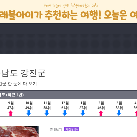
남도 강진군
진군 한 눈에 다 보기
도 (최근 1년)
9월
10월
11월
12월
1월
2월
3월
47위
49위
58위
61위
87위
46위
58위
5
뽐내보기
제철없음