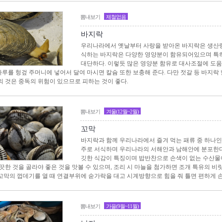
뽐내보기
제철없음
바지락
우리나라에서 옛날부터 사랑을 받아온 바지락은 생산량
식하는 바지락은 다양한 영양분이 함유되어있으며 특
대단하다. 이렇듯 많은 영양분 함유로 대사조절에 도움
 가루를 헝겊 주머니에 넣어서 달여 마시면 칼슘 또한 보충해 준다. 다만 젓갈 등 바지락
 것은 중독의 위험이 있으므로 피하는 것이 좋다.
뽐내보기
겨울(12월~2월)
꼬막
바지락과 함께 우리나라에서 즐겨 먹는 패류 중 하나인
주로 서식하며 우리나라의 서해안과 남해안에 분포한다
깃한 식감이 특징이며 밥반찬으로 손색이 없는 수산물
끗한 것을 골라야 좋은 것을 맛볼 수 있으며, 조리 시 마늘을 첨가하면 조개 특유의 비릿
, 꼬막의 껍데기를 열 때 연결부위에 숟가락을 대고 시계방향으로 힘을 줘 틀면 편하게 
뽐내보기
가을(9월~11월)