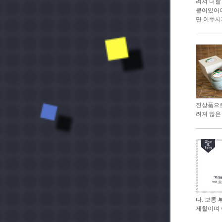
려져 더할
붙어있어야
면 이쑤시
진상품으로
려져 많은
다. 보통
제철이며 