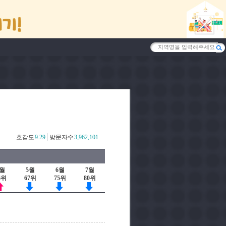
호감도
9.29
방문자수
3,962,101
4월
5월
6월
7월
6위
67위
75위
80위