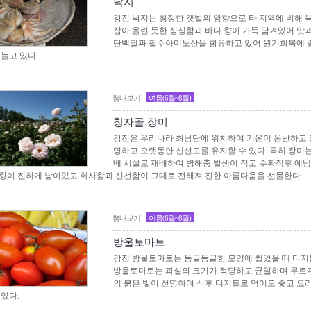
낙지
강진 낙지는 청정한 갯벌의 영향으로 타 지역에 비해 
잡아 올린 듯한 싱싱함과 바다 향이 가득 담겨있어 맛
단백질과 필수아미노산을 함유하고 있어 원기회복에 
 늘고 있다.
뽐내보기
여름(6월~8월)
청자골 장미
강진은 우리나라 최남단에 위치하여 기온이 온난하고 
명하고 오랫동안 신선도를 유지할 수 있다. 특히 장미
배 시설로 재배하여 병해충 발생이 적고 수확직후 예
향이 진하게 남아있고 화사함과 신선함이 그대로 전해져 진한 아름다움을 선물한다.
뽐내보기
여름(6월~8월)
방울토마토
강진 방울토마토는 동글동글한 모양에 씹었을 때 터지
방울토마토는 과실의 크기가 적당하고 균일하며 무르지
의 붉은 빛이 선명하여 식후 디저트로 먹어도 좋고 요
 있다.