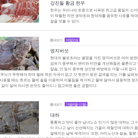
강진들 황금 한우
한우는 우리나라 토종으로 사육된 최고급 품질의 소이다
이 탁월한 자연 생약초와 한약재를 함유한 사료를 먹
질을 맛볼 수 있다.
뽐내보기
제철없음
영지버섯
현대의 불로초라는 별명을 가진 영지버섯은 여러 방면
섬유가 풍부해서 변비와 비만을 개선해줌은 물론이고 
칼슘, 인 등이 풍부해 성인병 예방에도 더할 나위 없다.
 무늬가 뚜렷해야 하며 벌레 먹은 자국이 없고 갓 뒷면이 밝은 갈색을 띠는 가를 살펴보
사용할 때는 흐르는 물에 솔을 이용하여 이물질을 제거하고 물에 달여서 음용하면 영지
와 같이 달여 마시면 쓴맛도 줄어드니 참고하면 좋은 궁합이다.
뽐내보기
가을(9월~11월)
대하
통통하고 맛이 좋아 남녀노소 인기가 많은 대하는 그 
이 지나고 날이 선선해지는 가을이 제철인데 대하가 
쌀해지는 날에 제격이다. 또한, 아미노산과 칼슘, 철분