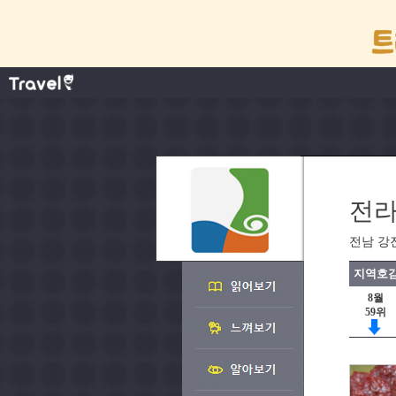
전라
전남 강
지역호감
8월
59위