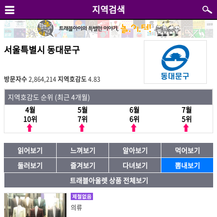
지역검색
서울특별시 동대문구
방문자수
2,864,214
지역호감도
4.83
지역호감도 순위 (최근 4개월)
4월
5월
6월
7월
10위
7위
6위
5위
읽어보기
느껴보기
알아보기
먹어보기
둘러보기
즐겨보기
다녀보기
뽐내보기
트래블아울렛 상품 전체보기
제철없음
의류