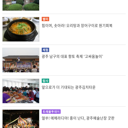
별미
힘이여, 솟아라! 오리탕과 장어구이로 원기회복
체험
광주 남구의 대표 향토 축제 ‘고싸움놀이’
탐사
앞으로가 더 기대되는 광주김치타운
트래블투데이
얼쑤! 에헤라디야! 흥이 난다, 광주예술난장 굿판