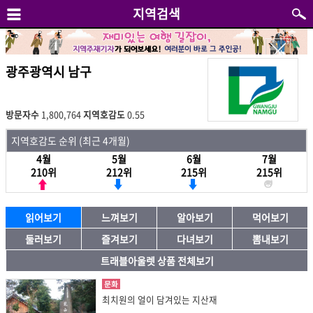
지역검색
광주광역시 남구
방문자수
1,800,764
지역호감도
0.55
지역호감도 순위 (최근 4개월)
4월
5월
6월
7월
210위
212위
215위
215위
읽어보기
느껴보기
알아보기
먹어보기
둘러보기
즐겨보기
다녀보기
뽐내보기
트래블아울렛 상품 전체보기
문화
최치원의 얼이 담겨있는 지산재