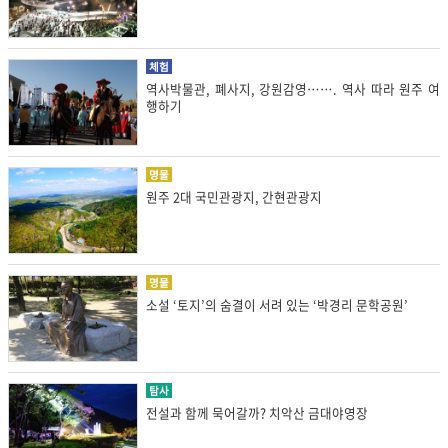
체험
역사박물관, 폐사지, 강원감영……. 역사 따라 원주 여
행하기
명물
원주 2대 국민관광지, 간현관광지
명물
소설 ‘토지’의 숨결이 서려 있는 ‘박경리 문학공원’
탐사
전설과 함께 묵어갈까? 치악산 금대야영장