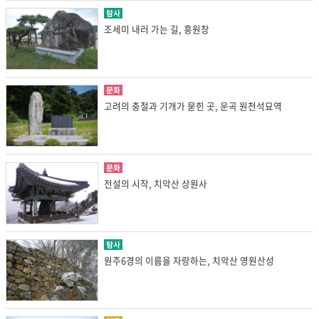
탐사
조세미 내러 가는 길, 흥원창
문화
고려의 충절과 기개가 묻힌 곳, 운곡 원천석묘역
문화
전설의 시작, 치악산 상원사
탐사
원주6경의 이름을 자랑하는, 치악산 영원산성