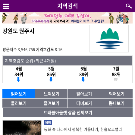
지역검색
강원도 원주시
방문자수
3,546,756
지역호감도
8.16
지역호감도 순위 (최근 4개월)
4월
5월
6월
7월
84위
86위
88위
88위
읽어보기
느껴보기
알아보기
먹어보기
둘러보기
즐겨보기
다녀보기
뽐내보기
트래블아울렛 상품 전체보기
체험
동화 속 나라에서 행복한 겨울나기, 한솔오크밸리