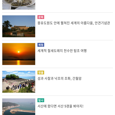
문화
몽유도원도 안에 펼쳐진 세계의 아름다움, 안견기념관
체험
세계적 철새도래지 천수만 탐조 여행
명물
섬과 사찰과 낙조의 조화, 간월암
탐사
서산에 왔다면 서산 9경을 봐야지!