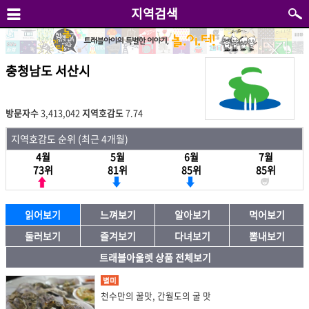
지역검색
충청남도 서산시
방문자수
3,413,042
지역호감도
7.74
지역호감도 순위 (최근 4개월)
4월
5월
6월
7월
73위
81위
85위
85위
읽어보기
느껴보기
알아보기
먹어보기
둘러보기
즐겨보기
다녀보기
뽐내보기
트래블아울렛 상품 전체보기
별미
천수만의 꿀맛, 간월도의 굴 맛