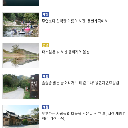
체험
무엇보다 완벽한 여름의 시간, 용현계곡에서
명물
파스텔톤 빛 서산 용비지의 봄날
체험
졸졸졸 맑은 물소리가 노래 같구나! 용현자연휴양림
체험
오고가는 사람들의 마음을 담은 세월 그 후, 서산 계암고
택(김기현 가옥)