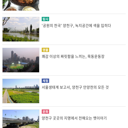
탐사
'공원의 천국' 양천구, 녹지공간에 색을 입히다
명물
쾌감 이상의 짜릿함을 느끼는, 목동운동장
체험
서울생태계 보고서, 양천구 안양천의 모든 것
문화
양천구 곳곳의 지명에서 전해오는 옛이야기