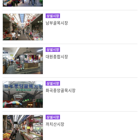
상설시장
남부골목시장
상설시장
대원종합시장
상설시장
화곡중앙골목시장
상설시장
까치산시장