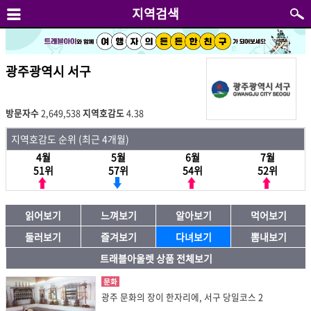
지역검색
광주광역시 서구
방문자수
2,649,538
지역호감도
4.38
지역호감도 순위 (최근 4개월)
4월
5월
6월
7월
51위
57위
54위
52위
읽어보기
느껴보기
알아보기
먹어보기
둘러보기
즐겨보기
다녀보기
뽐내보기
트래블아울렛 상품 전체보기
문화
광주 문화의 장이 한자리에, 서구 당일코스 2