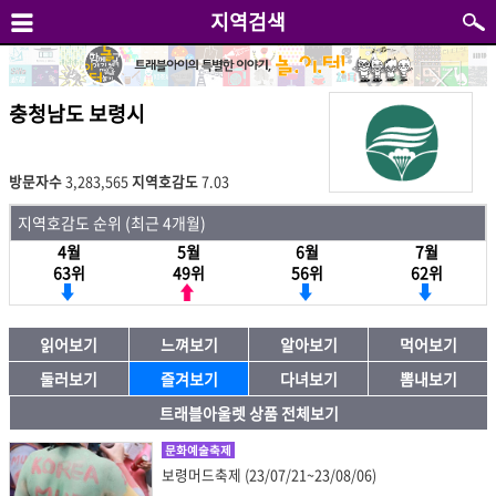
지역검색
충청남도 보령시
방문자수
3,283,565
지역호감도
7.03
지역호감도 순위 (최근 4개월)
4월
5월
6월
7월
63위
49위
56위
62위
읽어보기
느껴보기
알아보기
먹어보기
둘러보기
즐겨보기
다녀보기
뽐내보기
트래블아울렛 상품 전체보기
문화예술축제
보령머드축제 (23/07/21~23/08/06)