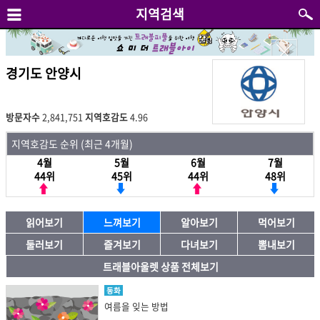
지역검색
경기도 안양시
방문자수
2,841,751
지역호감도
4.96
지역호감도 순위 (최근 4개월)
4월
5월
6월
7월
44위
45위
44위
48위
읽어보기
느껴보기
알아보기
먹어보기
둘러보기
즐겨보기
다녀보기
뽐내보기
트래블아울렛 상품 전체보기
동화
여름을 잊는 방법