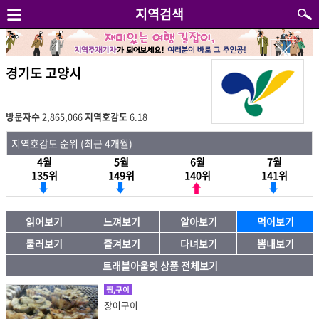
지역검색
경기도 고양시
방문자수
2,865,066
지역호감도
6.18
지역호감도 순위 (최근 4개월)
4월
5월
6월
7월
135위
149위
140위
141위
읽어보기
느껴보기
알아보기
먹어보기
둘러보기
즐겨보기
다녀보기
뽐내보기
트래블아울렛 상품 전체보기
찜,구이
장어구이