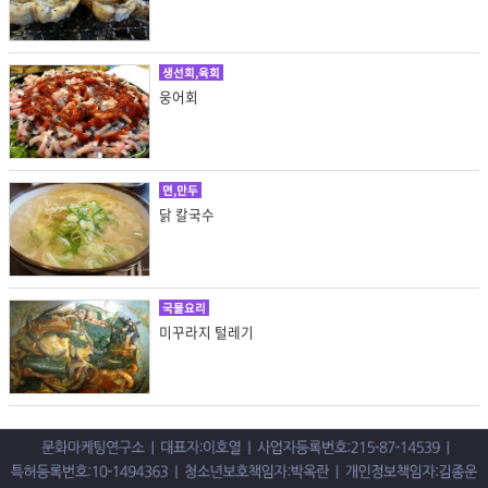
생선회,육회
웅어회
면,만두
닭 칼국수
국물요리
미꾸라지 털레기