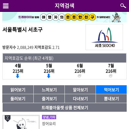
지역검색
서울특별시 서초구
방문자수
2,088,249
지역호감도
2.71
지역호감도 순위 (최근 4개월)
4월
5월
6월
7월
215위
216위
216위
216위
읽어보기
느껴보기
알아보기
먹어보기
둘러보기
즐겨보기
다녀보기
뽐내보기
트래블아울렛 상품 전체보기
양념,기타
장어요리