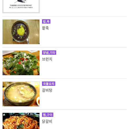
밥,죽
팥죽
양념,기타
브런치
국물요리
갈비탕
찜,구이
닭갈비