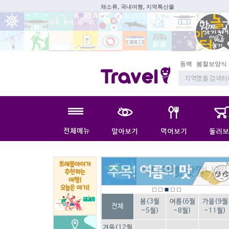
채소류, 국내여행, 지역특산물
동백
봄철보양식
봄(3월
여름(6월
가을(9월
전체
~5월)
~8월)
~11월)
겨울(12월