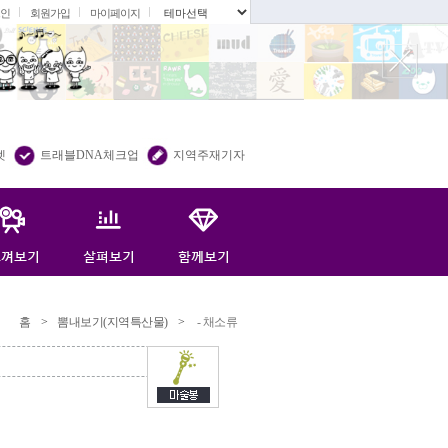
인
회원가입
마이페이지
.
렛
트래블DNA체크업
지역주재기자
홈
>
뽐내보기(지역특산물)
>
- 채소류