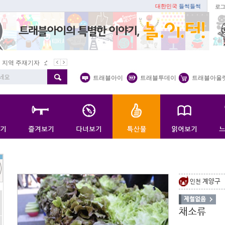
대한민국
들썩들썩
로그
지역 주재기자
쇼 미 더 트래블아이
봄꽃
벚꽃명소
봄철 별미
트래블아이
트래블투데이
트래블아울
계양구
인천
제철없음
채소류