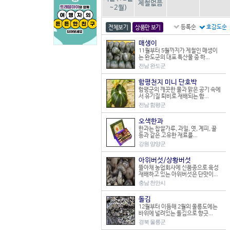
제철없음
~2월)
등록순
호감도순
전체보기
상품만 보기
매생이
11월부터 5월까지가 제철인 매생이
는 완도군의 대표 특산물 중 하...
전남 완도군
함평천지 미니 단호박
함평군의 깨끗한 물과 맑은 공기 속에
서 유기질 퇴비로 재배되는 함...
전남 함평군
오색한과
한과는 찹쌀가루, 과일, 엿, 계피, 꿀
등과 같은 고유한 재료를...
강원 양양군
아위버섯/상황버섯
뜰아채 농업회사에 신품종으로 육성
재배하고 있는 아위버섯은 단맛이...
충남 천안시
돌김
12월부터 이듬해 2월의 울릉도에는
바위에 널려있는 돌김으로 향긋...
경북 울릉군