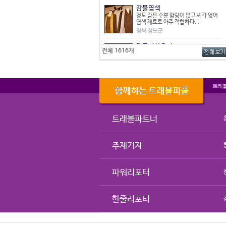
감물염색
청도 감은 수분 함량이 많고 씨가 없어
염색 재료로 아주 적합하다...
경북 청도군
전통예산옹기
전체 1616개
전통예산용기는 3대에 걸쳐 100년을
넘게 만들어온 전통옹기이다....
충남 예산군
상추
트래
부산광역시 강서구에서 재배한 맥도
포기상추는 잎이 연하면서도 두텁...
부산 강서구
트래블파트너
반건시
반만 말려서 겉은 곶감 같고 속은 홍시
마냥 촉촉한 맛으로 독특한 ...
주재기자
경북 상주시
양주골 한우
생후 5~6개월령 송아지를 유혈거세
파워리포터
하여 근육조직이 가늘고 섬세하고...
경기 양주시
한줄리포터
전통장
방부제와 색소, 인공조미료를 쓰지 않
아 믿을 수 있는 천연식품으로...
강원 횡성군