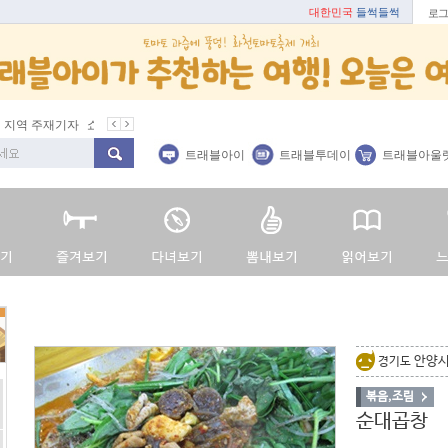
대한민국
들썩들썩
로그
지역 주재기자
쇼 미 더 트래블아이
봄꽃
벚꽃명소
봄철 별미
트래블아이
트래블투데이
트래블아울
안양
경기도
볶음,조림
순대곱창