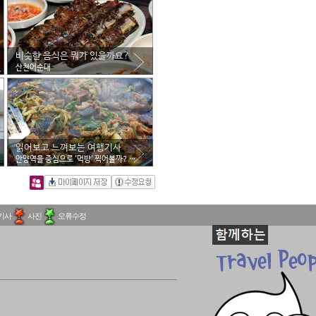
비슷한 음식은 뭐가 있을까요?
산천어순대
읽어보고 느껴보는 여행기사
안양역을 중심으로 '먹방' 찍어볼까? 안양의 소문난 맛
기사
사진
오류수정