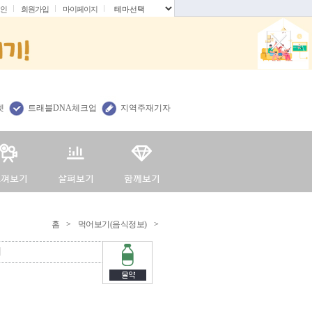
인
회원가입
마이페이지
.
렛
트래블DNA체크업
지역주재기자
홈
>
먹어보기(음식정보)
>
시