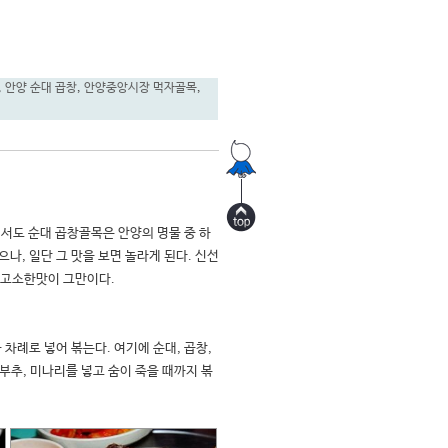
,
안양 순대 곱창
,
안양중앙시장 먹자골목
,
서도 순대 곱창골목은 안양의 명물 중 하
나, 일단 그 맛을 보면 놀라게 된다. 신선
소한맛이 그만이다.  

차례로 넣어 볶는다. 여기에 순대, 곱창, 
 부추, 미나리를 넣고 숨이 죽을 때까지 볶