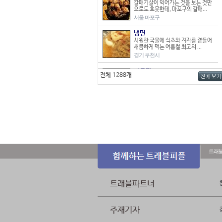
갈매기살이 익어가는 것을 보는 것만
으로도 흐뭇한데, 마포구의 갈매...
서울 마포구
냉면
시원한 국물에 식초와 겨자를 곁들어
새콤하게 먹는 여름철 최고의 ...
경기 부천시
아구찜
전체 1288개
익산에는 아구찜 전문점이 많은데, 다
른 지역에 비해 특이한 점은 ...
전북 익산시
꽃게탕
매콤하면서도 달콤하고 깊은 맛을 내
는 꽃게탕은 남녀노소 좋아하는 ...
충남 보령시
닭갈비
트래
의정부역 인근에는 이름난 닭갈비 전
문점이 많다. 대부분의 음식점은...
경기 의정부시
트래블파트너
칡국수
칡을 재료로 하여 면을 뽑는 칡국수는
막국수와 맛과 모양이 비슷해...
강원 춘천시
주재기자
돼지갈비