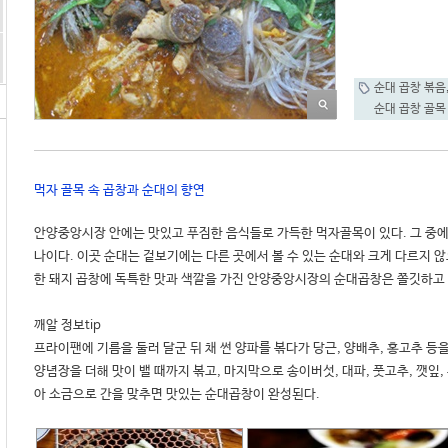
순대 곱창 볶음
순대 곱창 골목
먹자 골목 속 곱창과 순대의 향연
안양중앙시장 안에는 맛있고 푸짐한 음식들로 가득한 먹자골목이 있다. 그 중에
나이다. 이곳 순대는 겉보기에는 다른 곳에서 볼 수 있는 순대와 크게 다르지 않으
한 돼지 곱창에 독특한 맛과 색깔을 가진 안양중앙시장의 순대곱창은 쫄깃하고 고
깨알 정보tip 

프라이팬에 기름을 둘러 달군 뒤 채 썬 양파를 볶다가 당근, 양배추, 홍고추 등을 
양념장을 더해 맛이 밸 때까지 볶고, 마지막으로 송이버섯, 대파, 풋고추, 깻잎,
아 소금으로 간을 맞추면 맛있는 순대곱창이 완성된다.