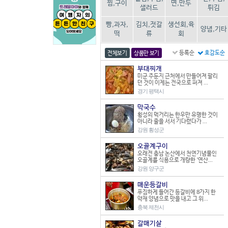
찜,구이
면,만두
샐러드
튀김
빵,과자,
김치,젓갈
생선회,육
양념,기타
떡
류
회
등록순
호감도순
전체보기
상품만 보기
부대찌개
미군 주둔지 근처에서 만들어져 팔리
던 것이 이제는 전국으로 퍼져 ...
경기 평택시
막국수
횡성의 먹거리는 한우만 유명한 것이
아니라 줄을 서서 기다렸다가 ...
강원 횡성군
오골계구이
오래전 충남 논산에서 천연기념물인
오골계를 식용으로 개량한 ‘연산...
강원 양구군
매운등갈비
푸짐하게 들어간 등갈비에 8가지 한
약재 양념으로 맛을 내고 그 위...
충북 제천시
갈매기살