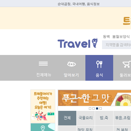
순대곱창, 국내여행, 음식정보
동백
봄철보양식
전체
국물요리
밥,죽
볶음,조림
절임,무침,
전,부침,